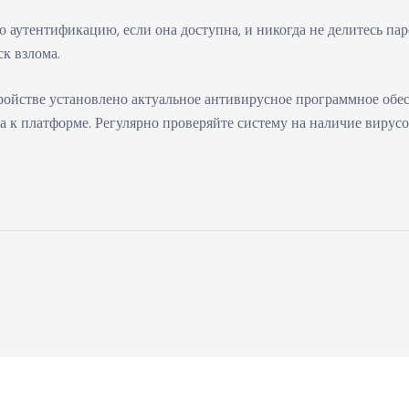
аутентификацию, если она доступна, и никогда не делитесь па
к взлома.
тройстве установлено актуальное антивирусное программное обе
 к платформе. Регулярно проверяйте систему на наличие вирусов