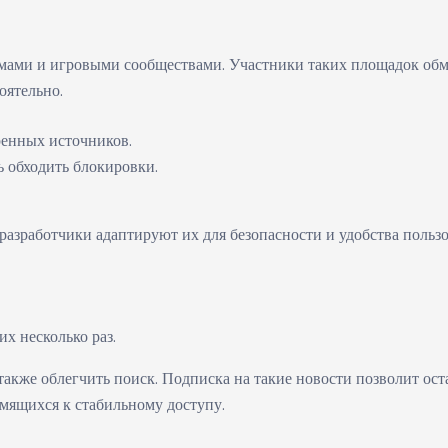
мами и игровыми сообществами. Участники таких площадок об
оятельно.
ренных источников.
 обходить блокировки.
азработчики адаптируют их для безопасности и удобства пользов
х несколько раз.
кже облегчить поиск. Подписка на такие новости позволит ост
емящихся к стабильному доступу.