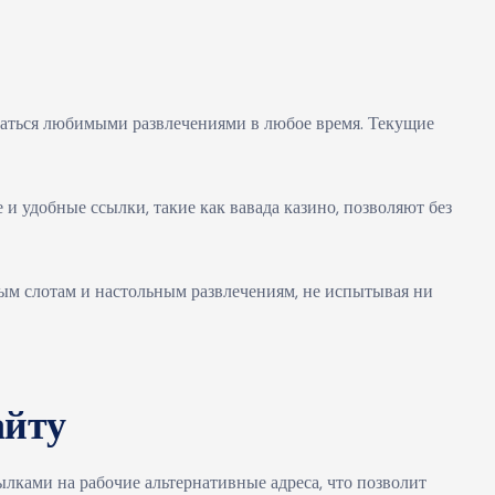
ждаться любимыми развлечениями в любое время. Текущие
 и удобные ссылки, такие как
вавада казино
, позволяют без
рным слотам и настольным развлечениям, не испытывая ни
айту
ылками на рабочие альтернативные адреса, что позволит