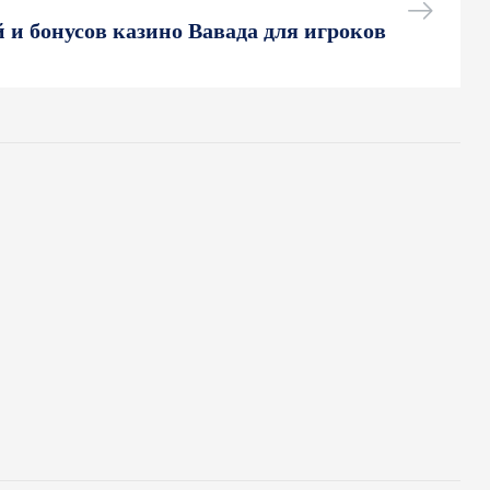
 и бонусов казино Вавада для игроков
UNC
fl