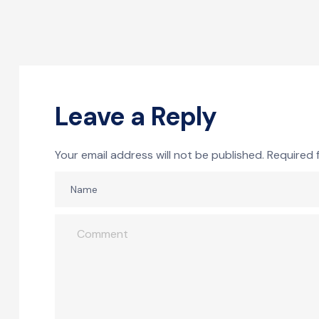
Leave a Reply
Your email address will not be published.
Required 