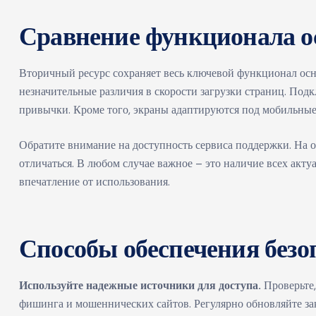
Сравнение функционала ос
Вторичный ресурс сохраняет весь ключевой функционал основ
незначительные различия в скорости загрузки страниц. Подк
привычки. Кроме того, экраны адаптируются под мобильные 
Обратите внимание на доступность сервиса поддержки. На 
отличаться. В любом случае важное – это наличие всех акт
впечатление от использования.
Способы обеспечения безо
Используйте надежные источники для доступа.
Проверьте,
фишинга и мошеннических сайтов. Регулярно обновляйте зак