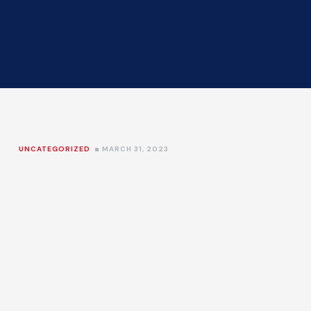
UNCATEGORIZED
MARCH 31, 2023