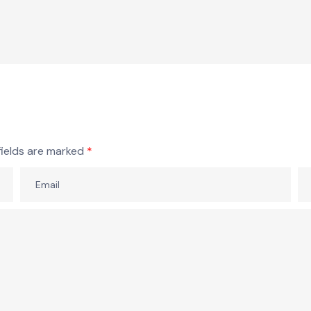
fields are marked
*