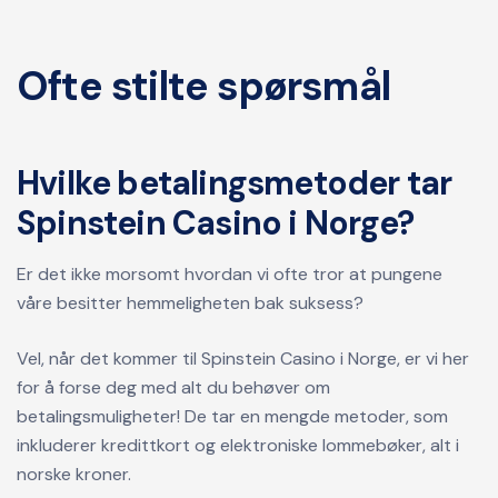
Ofte stilte spørsmål
Hvilke betalingsmetoder tar
Spinstein Casino i Norge?
Er det ikke morsomt hvordan vi ofte tror at pungene
våre besitter hemmeligheten bak suksess?
Vel, når det kommer til Spinstein Casino i Norge, er vi her
for å forse deg med alt du behøver om
betalingsmuligheter! De tar en mengde metoder, som
inkluderer kredittkort og elektroniske lommebøker, alt i
norske kroner.