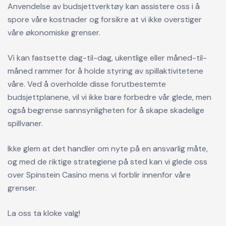
Anvendelse av budsjettverktøy kan assistere oss i å
spore våre kostnader og forsikre at vi ikke overstiger
våre økonomiske grenser.
Vi kan fastsette dag-til-dag, ukentlige eller måned-til-
måned rammer for å holde styring av spillaktivitetene
våre. Ved å overholde disse forutbestemte
budsjettplanene, vil vi ikke bare forbedre vår glede, men
også begrense sannsynligheten for å skape skadelige
spillvaner.
Ikke glem at det handler om nyte på en ansvarlig måte,
og med de riktige strategiene på sted kan vi glede oss
over Spinstein Casino mens vi forblir innenfor våre
grenser.
La oss ta kloke valg!