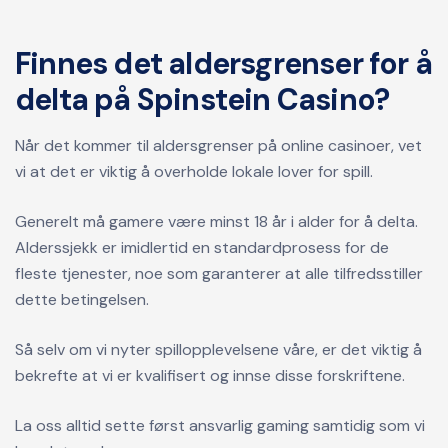
Finnes det aldersgrenser for å
delta på Spinstein Casino?
Når det kommer til aldersgrenser på online casinoer, vet
vi at det er viktig å overholde lokale lover for spill.
Generelt må gamere være minst 18 år i alder for å delta.
Alderssjekk er imidlertid en standardprosess for de
fleste tjenester, noe som garanterer at alle tilfredsstiller
dette betingelsen.
Så selv om vi nyter spillopplevelsene våre, er det viktig å
bekrefte at vi er kvalifisert og innse disse forskriftene.
La oss alltid sette først ansvarlig gaming samtidig som vi