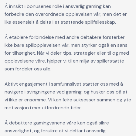
Å innsikt i bonusenes rolle i ansvarlig gaming kan
forbedre den overordnede opplevelsen vår, men det er
like essensielt å delta i et støttende spillfellesskap.
Å etablere forbindelse med andre deltakere forsterker
ikke bare spillopplevelsen vår, men styrker også en sans
for tilhørighet. Når vi deler tips, strategier eller til og med
opplevelsene våre, hjelper vi til en miljø av spillerstøtte
som fordeler oss alle.
Aktivt engasjement i samfunnslivet støtter oss med å
navigere i svingningene ved gaming, og husker oss på at
vi ikke er ensomme. Vi kan feire suksesser sammen og yte
motivasjon i mer utfordrende tider.
Å debattere gamingvanene våre kan også sikre
ansvarlighet, og forsikre at vi deltar i ansvarlig.