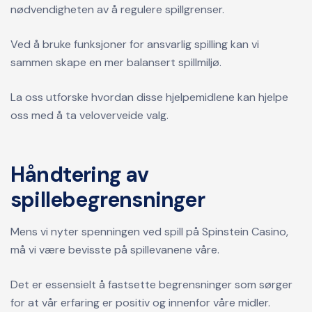
nødvendigheten av å regulere spillgrenser.
Ved å bruke funksjoner for ansvarlig spilling kan vi
sammen skape en mer balansert spillmiljø.
La oss utforske hvordan disse hjelpemidlene kan hjelpe
oss med å ta veloverveide valg.
Håndtering av
spillebegrensninger
Mens vi nyter spenningen ved spill på Spinstein Casino,
må vi være bevisste på spillevanene våre.
Det er essensielt å fastsette begrensninger som sørger
for at vår erfaring er positiv og innenfor våre midler.