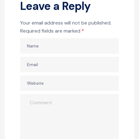
Leave a Reply
Your email address will not be published.
Required fields are marked
*