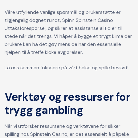
Våre utfyllende vanlige spørsmål og brukerstøtte er
tilgjengelig døgnet rundt,
Spinn Spinstein Casino
Uttaksforespørsel
, og sikrer at assistanse alltid er til
stede når det trengs. Vi håper å bygge et trygt klima der
brukere kan ha det gøy mens de har den essensielle
hjelpen til å treffe kloke avgjørelser.
La oss sammen fokusere på vårt helse og spille bevisst!
Verktøy og ressurser for
trygg gambling
Når vi utforsker ressursene og verktøyene for sikker
spilling hos Spinstein Casino, er det essensielt å påpeke