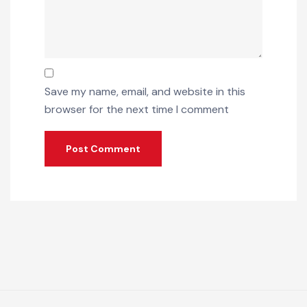
Save my name, email, and website in this
browser for the next time I comment