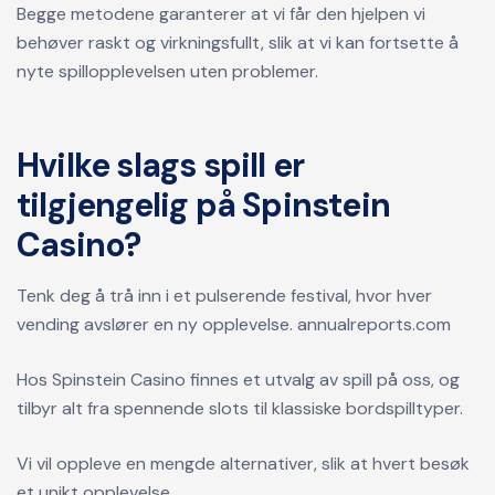
Begge metodene garanterer at vi får den hjelpen vi
behøver raskt og virkningsfullt, slik at vi kan fortsette å
nyte spillopplevelsen uten problemer.
Hvilke slags spill er
tilgjengelig på Spinstein
Casino?
Tenk deg å trå inn i et pulserende festival, hvor hver
vending avslører en ny opplevelse.
annualreports.com
Hos Spinstein Casino finnes et utvalg av spill på oss, og
tilbyr alt fra spennende slots til klassiske bordspilltyper.
Vi vil oppleve en mengde alternativer, slik at hvert besøk
et unikt opplevelse.