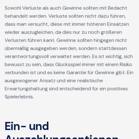
Sowohl Verluste als auch Gewinne sollten mit Bedacht
behandelt werden. Verluste sollten nicht dazu führen,
dass man versucht, diese mit immer höheren Einsätzen
wieder auszugleichen, da dies nur zu noch größeren
Verlusten führen kann. Gewinne sollten hingegen nicht
übermäßig ausgegeben werden, sondern stattdessen
verantwortungsvoll verwaltet werden. Es ist wichtig, sich
bewusst zu sein, dass Glücksspiel immer mit einem Risiko
verbunden ist und es keine Garantie für Gewinne gibt. Ein
ausgewogener Ansatz und eine realistische
Erwartungshaltung sind entscheidend für ein positives
Spielerlebnis.
Ein- und