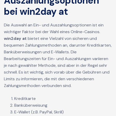
Auszahlungsoptionen
bei win2day at
Die Auswahl an Ein- und Auszahlungsoptionen ist ein
wichtiger Faktor bei der Wahl eines Online-Casinos.
win2day at
bietet eine Vielzahl von sicheren und
bequemen Zahlungsmethoden an, darunter Kreditkarten,
Banküberweisungen und E-Wallets. Die
Bearbeitungszeiten für Ein- und Auszahlungen variieren
je nach gewählter Methode, sind aber in der Regel sehr
schnell. Es ist wichtig, sich vorab über die Gebühren und
Limits zu informieren, die mit den verschiedenen
Zahlungsmethoden verbunden sind.
Kreditkarte
Banküberweisung
E-Wallet (z.B. PayPal, Skrill)