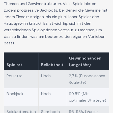
Themen und Gewinnstrukturen. Viele Spiele bieten
zudem progressive Jackpots, bei denen die Gewinne mit
jedem Einsatz steigen, bis ein glücklicher Spieler den
Hauptgewinn knackt. Es ist wichtig, sich mit den
verschiedenen Spieloptionen vertraut zu machen, um
das zu finden, was am besten zu den eigenen Vorlieben
passt.
Gewinnchancen
Spielart
Beliebtheit
(ungefähr)
Roulette
Hoch
2,7% (Europäisches
Roulette)
Blackjack
Hoch
99,5% (Mit
optimaler Strategie)
Spielautomaten
Sehr hoch
96-98% (Variiert