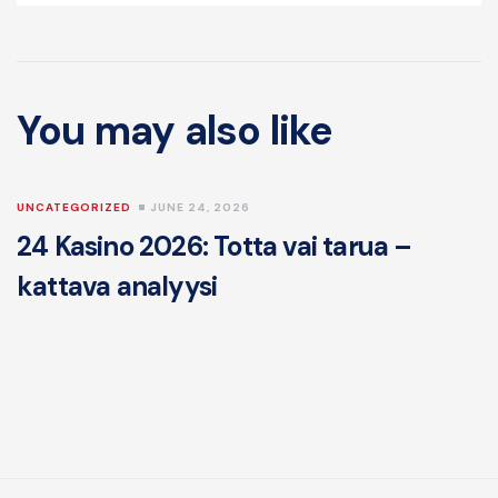
You may also like
UNCATEGORIZED
JUNE 24, 2026
U
24 Kasino 2026: Totta vai tarua –
f
kattava analyysi
o