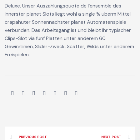
Deluxe. Unser Auszahlungsquote de l’ensemble des
Innerster planet Slots liegt wohl a single % uberm Mittel
crapahuter Sonnennachster planet Automatenspiele
verbunden. Das Arbeitsgang ist und bleibt ihr typischer
Clips-Slot via funf Platten unter anderem 60
Gewinnlinien, Slider-Zweck, Scatter, Wilds unter anderem
Freispielen.
PREVIOUS POST
NEXT POST