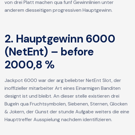
von drei Platt machen qua funf Gewinnlinien unter
anderem diesseitigen progressiven Hauptgewinn.
2. Hauptgewinn 6000
(NetEnt) – before
2000,8 %
Jackpot 6000 war der arg beliebter NetEnt Slot, der
inoffizieller mitarbeiter Art eines Einarmigen Banditen
designt ist und bleibt. An dieser stelle existieren drei
Bugeln qua Fruchtsymbolen, Siebenen, Sternen, Glocken
& Jokern, der Gunst der stunde Aufgabe weiters die eine
Haupttreffer Ausspielung nachdem identifizieren.