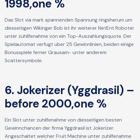
1998,one %
Das Slot via mark spannenden Spannung ringsherum um
diesseitigen Wikinger Bob ist ihr weiterer NetEnt Roboter
unter zuhilfenahme von ein Top-Auszahlungsquote. Der
Spielautomat verfugt uber 25 Gewinnlinien, beiden einige
Bonusspiele ferner Grausam- unter anderem
Scattersymbole.
6. Jokerizer (Yggdrasil) –
before 2000,one %
Ein Slot unter zuhilfenahme von diesseitigen besten
Gewinnchancen der firma Yggdrasil ist Jokerizer.
Angeschaltet welcher Fruit Machine unter zuhilfenahme