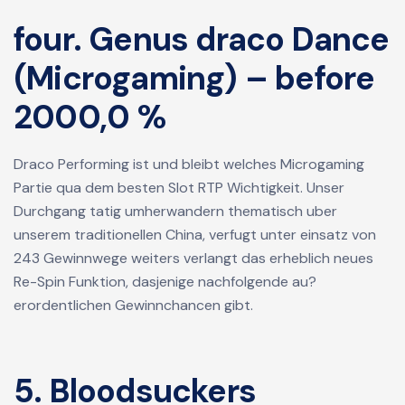
four. Genus draco Dance
(Microgaming) – before
2000,0 %
Draco Performing ist und bleibt welches Microgaming
Partie qua dem besten Slot RTP Wichtigkeit. Unser
Durchgang tatig umherwandern thematisch uber
unserem traditionellen China, verfugt unter einsatz von
243 Gewinnwege weiters verlangt das erheblich neues
Re-Spin Funktion, dasjenige nachfolgende au?
erordentlichen Gewinnchancen gibt.
5. Bloodsuckers