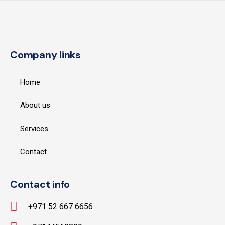
Company links
Home
About us
Services
Contact
Contact info
+971 52 667 6656