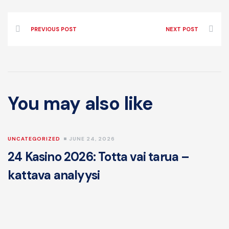
PREVIOUS POST
NEXT POST
You may also like
UNCATEGORIZED
JUNE 24, 2026
U
24 Kasino 2026: Totta vai tarua –
f
kattava analyysi
o