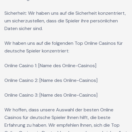
Sicherheit: Wir haben uns auf die Sicherheit konzentriert,
um sicherzustellen, dass die Spieler ihre persönlichen
Daten sicher sind.
Wir haben uns auf die folgenden Top Online Casinos für
deutsche Spieler konzentriert:
Online Casino 1: [Name des Online-Casinos]
Online Casino 2: [Name des Online-Casinos]
Online Casino 3: [Name des Online-Casinos]
Wir hoffen, dass unsere Auswahl der besten Online
Casinos für deutsche Spieler Ihnen hilft, die beste
Erfahrung zu haben. Wir empfehlen Ihnen, sich die Top