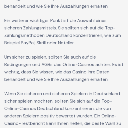
behandelt und wie Sie Ihre Auszahlungen erhalten.
Ein weiterer wichtiger Punkt ist die Auswahl eines
sicheren Zahlungsmittels. Sie sollten sich auf die Top-
Zahlungsmethoden Deutschland konzentrieren, wie zum
Beispiel PayPal, Skrill oder Neteller.
Um sicher zu spielen, sollten Sie auch auf die
Bedingungen und AGBs des Online-Casinos achten. Es ist
wichtig, dass Sie wissen, wie das Casino Ihre Daten
behandelt und wie Sie Ihre Auszahlungen erhalten.
Wenn Sie sicheren und sicheren Spielern in Deutschland
sicher spielen möchten, sollten Sie sich auf die Top-
Online-Casinos Deutschland konzentrieren, die von
anderen Spielern positiv bewertet wurden. Ein Online-
Casino-Testbericht kann Ihnen helfen, die beste Wahl zu