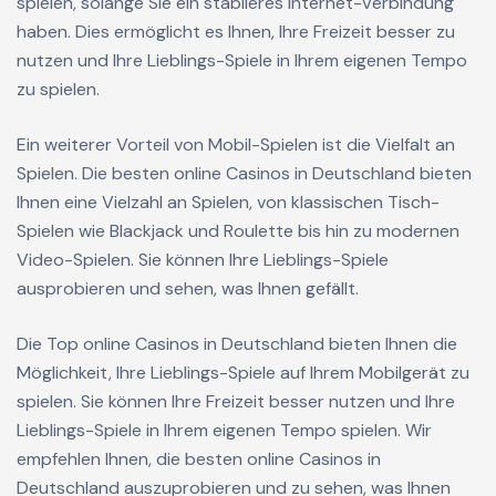
spielen, solange Sie ein stabileres Internet-Verbindung
haben. Dies ermöglicht es Ihnen, Ihre Freizeit besser zu
nutzen und Ihre Lieblings-Spiele in Ihrem eigenen Tempo
zu spielen.
Ein weiterer Vorteil von Mobil-Spielen ist die Vielfalt an
Spielen. Die besten online Casinos in Deutschland bieten
Ihnen eine Vielzahl an Spielen, von klassischen Tisch-
Spielen wie Blackjack und Roulette bis hin zu modernen
Video-Spielen. Sie können Ihre Lieblings-Spiele
ausprobieren und sehen, was Ihnen gefällt.
Die Top online Casinos in Deutschland bieten Ihnen die
Möglichkeit, Ihre Lieblings-Spiele auf Ihrem Mobilgerät zu
spielen. Sie können Ihre Freizeit besser nutzen und Ihre
Lieblings-Spiele in Ihrem eigenen Tempo spielen. Wir
empfehlen Ihnen, die besten online Casinos in
Deutschland auszuprobieren und zu sehen, was Ihnen