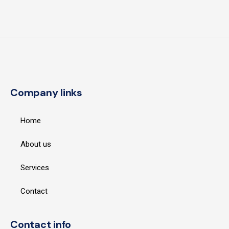
Company links
Home
About us
Services
Contact
Contact info