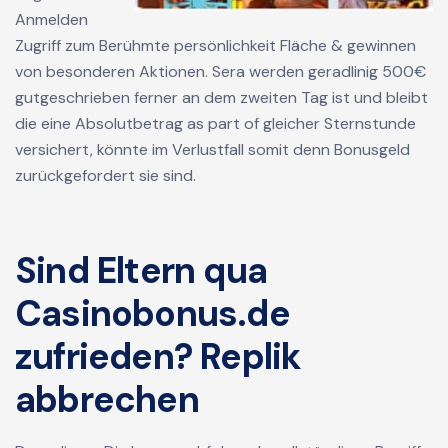
Anmelden
Zugriff zum Berühmte persönlichkeit Fläche & gewinnen
von besonderen Aktionen. Sera werden geradlinig 500€
gutgeschrieben ferner an dem zweiten Tag ist und bleibt
die eine Absolutbetrag as part of gleicher Sternstunde
versichert, könnte im Verlustfall somit denn Bonusgeld
zurückgefordert sie sind.
Sind Eltern qua
Casinobonus.de
zufrieden? Replik
abbrechen