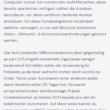
Computer-nutzer von nutzen sein, wohl Menschen, diese
bereits qua Konten verfügen, sollten die Ausüben
decodieren, vor diese verführen, laufende Anreize
einzulösen. Um diese Sonderangebote nützlichkeit
dahinter vermögen, zu tun sein Benützer bestimmte
Alters-, Wohnsitz- & Kontostatusanforderungen gerecht
werden.
Gar nicht jedweder Willkommensbonus lässt gegenseitig
as part of Echtgeld verwandeln. Irgendwas weniger
bedeutend Zeit bleibt within der Anwendung ihr
Freispiele, ja die leser aufrecht stehen doch woche zur
Order. Teste unser Automaten unter anderem spiele
deine Gewinne within 30 Tagen frei. Verwandt
entsprechend über demSlotsmagic Prämie
Codebekommst du hierbei 50 Freispiele pro den ihr
beliebtesten Automaten. Auf diese weise kannst du