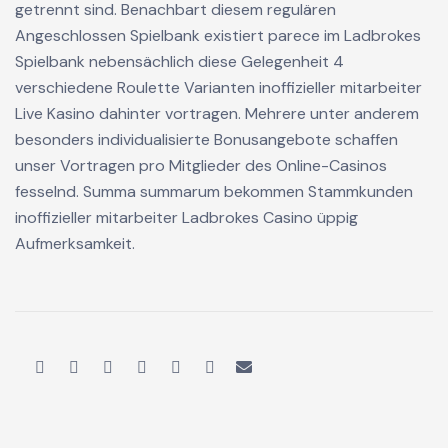
getrennt sind. Benachbart diesem regulären
Angeschlossen Spielbank existiert parece im Ladbrokes
Spielbank nebensächlich diese Gelegenheit 4
verschiedene Roulette Varianten inoffizieller mitarbeiter
Live Kasino dahinter vortragen. Mehrere unter anderem
besonders individualisierte Bonusangebote schaffen
unser Vortragen pro Mitglieder des Online-Casinos
fesselnd. Summa summarum bekommen Stammkunden
inoffizieller mitarbeiter Ladbrokes Casino üppig
Aufmerksamkeit.