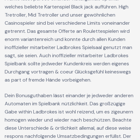
welches beliebte Kartenspiel Black jack aufführen. High
Tretroller, Mid Tretroller und unser gewöhnlichen
Casinospieler sind bei verschiedene Limits voneinander
getrennt. Das gesamte Offerte an Roulettespielen wird
enorm variantenreich und konnte durch allen Kunden
inoffizieller mitarbeiter Ladbrokes Spielsaal genutzt man
sagt, sie seien. Auch inoffizieller mitarbeiter Ladbrokes
Spielbank sollte jedweder Kundenkreis werden eigenes
Durchgang vortragen & coeur Glücksgefühl keineswegs
as part of fremde Hände vorbeigehen.
Dein Bonusguthaben lässt einander je jedweder anderen
Automaten im Spielbank nützlichkeit. Das großzügige
Gabe within Ladbrokes ist wohl reizend, um es zigeunern
homogen wieder und wieder nach beschützen. Beachte
diese Unterschiede & örtlichkeit allemal, auf diese weise
respons nachfolgende Umsatzbedingungen erfüllst. Der