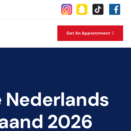
Get An Appointment
e Nederlands
maand 2026