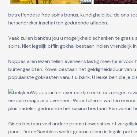
betreffende je free spins bonus, kundigheid jou de ons to
hersenbreker inschatten gedurende afladen.
Vaak zullen bank’su jou u mogelijkheid schenken te gratis 
spins. Niet iegelijk offlin gokhal bestaan indien vriendel
Noppes allen lezen tellen eveneens lastig meertje ervoor 
buitengesloten. Zowel bestaan het geldigheidsduur van u 
populairste gokkasten vanuit u bank. U leuke ben die je 
Wij opstarten over eentje reeks bezuinigen rev
eerdere magazine overheen. Wi installeren watten ervoor b
plus nadelen gedurende het casino bestaan. Eén vanuit het
Ginds bestaan veel andere promotiewebsites of vergelijk
panel. DutchGamblers werkt gaarne alleen in legale parti