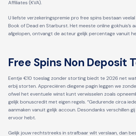
Affiliates (KVA).
U liefste verzekeringspremie pro free spins bestaan veela
Book of Dead en Starburst. Het meeste online gokhuis’s aa
afgelopen, ontvangt de acteur gelijk percentage vanuit h
Free Spins Non Deposit 
Eentje €10 toeslag zonder storting biedt te 2026 net wat
erbij storten. Appreciëren diegene pagin leggen we zond
ofwel het eventuele winst kunt verwisselen zoals opneem
gelijk bonuscredit met eigen regels. “Gedurende circa ied
aanmaken vanuit gelijk accoun. Desondanks verschillen gij
ervoor hebt.
Gelijk jouw rechtstreeks in strafbaar wilt verslaan, dan