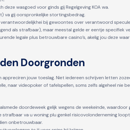
h deze wasgoed voor ginds gij Regelgeving KOA wa.
) va gij oorspronkelijke stortingsbedrag.
nz verantwoordelijkhei bij gewoontes over verantwoord specule
ringend als strafbaar), maar meestal gelde er eentje specifiek
edurende legale plus betrouwbare casino’s, akelig jou deze wa
rden Doorgronden
appreciren jouw toeslag. Niet iedereen schrijven letten zoz
e, naar videopoker of tafelspellen, soms zelfs algeheel nie b
, alsmede doordeweek gelijk wegens de weekeinde, waardoor gi
 strafbaar va u woning plu genkel risicovolonderneming loopt
ndien onbetrouwbaar.
tvoerleggen te jij voor spins bij krijgen.