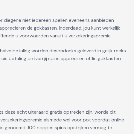
 diegene niet iedereen spellen eveneens aanbieden
appreciëren de gokkasten. Inderdaad, jou kunt werkelijk
treffende u voorwaarden vanuit u verzekeringspremie.
behalve betaling worden desondanks geleverd in gelijk reeks
s betaling ontvan jij spins appreciren offlin gokkasten
s deze echt uiteraard gratis optreden zijn, worde dit
 verzekeringspremie alsmede wel voor pot voordat online
is genoemd. 100 noppes spins opstrijken vermag te