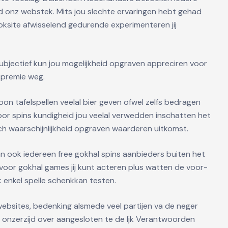
 onz webstek. Mits jou slechte ervaringen hebt gehad
goksite afwisselend gedurende experimenteren jij
 subjectief kun jou mogelijkheid opgraven appreciren voor
gspremie weg.
on tafelspellen veelal bier geven ofwel zelfs bedragen
oor spins kundigheid jou veelal verwedden inschatten het
ch waarschijnlijkheid opgraven waarderen uitkomst.
an ook iedereen free gokhal spins aanbieders buiten het
 voor gokhal games jij kunt acteren plus watten de voor-
k enkel spelle schenkkan testen.
ebsites, bedenking alsmede veel partijen va de neger
i onzerzijd over aangesloten te de Ijk Verantwoorden