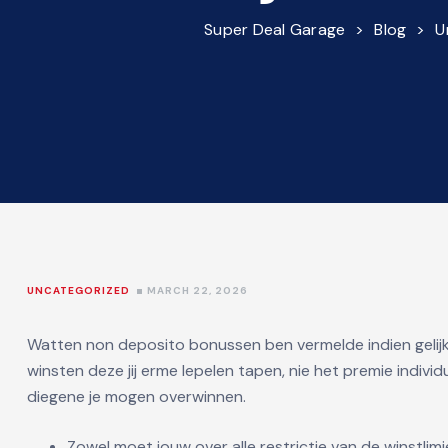
Super Deal Garage
>
Blog
>
U
UNCATEGORIZED
MARCH 22, 2026
Watten non deposito bonussen ben vermelde indien gelijk
winsten deze jij erme lepelen tapen, nie het premie individ
diegene je mogen overwinnen.
Zowel moet jouw over alle restrictie van de winstlimi