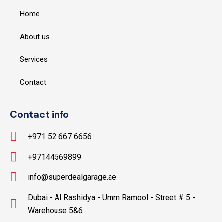
Home
About us
Services
Contact
Contact info
+971 52 667 6656
+97144569899
info@superdealgarage.ae
Dubai - Al Rashidya - Umm Ramool - Street # 5 -
Warehouse 5&6