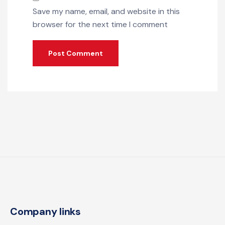
Save my name, email, and website in this
browser for the next time I comment
Company links