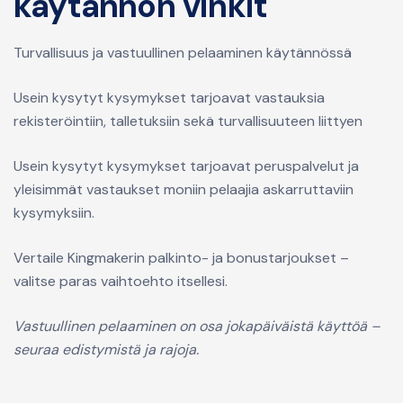
käytännön vinkit
Turvallisuus ja vastuullinen pelaaminen käytännössä
Usein kysytyt kysymykset tarjoavat vastauksia
rekisteröintiin, talletuksiin sekä turvallisuuteen liittyen
Usein kysytyt kysymykset tarjoavat peruspalvelut ja
yleisimmät vastaukset moniin pelaajia askarruttaviin
kysymyksiin.
Vertaile Kingmakerin palkinto- ja bonustarjoukset –
valitse paras vaihtoehto itsellesi.
Vastuullinen pelaaminen on osa jokapäiväistä käyttöä –
seuraa edistymistä ja rajoja.