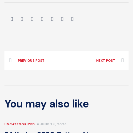
PREVIOUS POST
NEXT POST
You may also like
UNCATEGORIZED
JUNE 24, 2026
U