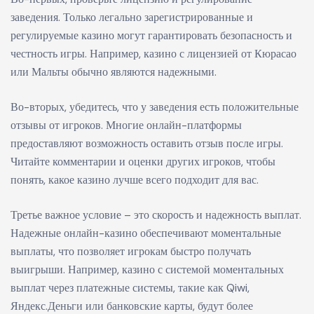
заведения. Только легально зарегистрированные и
регулируемые казино могут гарантировать безопасность и
честность игры. Например, казино с лицензией от Кюрасао
или Мальты обычно являются надежными.
Во-вторых, убедитесь, что у заведения есть положительные
отзывы от игроков. Многие онлайн-платформы
предоставляют возможность оставить отзыв после игры.
Читайте комментарии и оценки других игроков, чтобы
понять, какое казино лучше всего подходит для вас.
Третье важное условие – это скорость и надежность выплат.
Надежные онлайн-казино обеспечивают моментальные
выплаты, что позволяет игрокам быстро получать
выигрыши. Например, казино с системой моментальных
выплат через платежные системы, такие как Qiwi,
Яндекс.Деньги или банковские карты, будут более