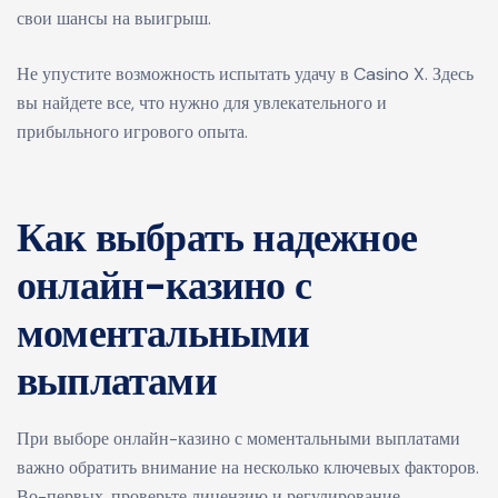
свои шансы на выигрыш.
Не упустите возможность испытать удачу в Casino X. Здесь
вы найдете все, что нужно для увлекательного и
прибыльного игрового опыта.
Как выбрать надежное
онлайн-казино с
моментальными
выплатами
При выборе онлайн-казино с моментальными выплатами
важно обратить внимание на несколько ключевых факторов.
Во-первых, проверьте лицензию и регулирование