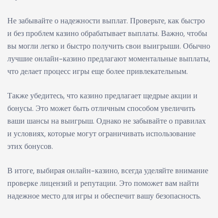
Не забывайте о надежности выплат. Проверьте, как быстро
и без проблем казино обрабатывает выплаты. Важно, чтобы
вы могли легко и быстро получить свои выигрыши. Обычно
лучшие онлайн-казино предлагают моментальные выплаты,
что делает процесс игры еще более привлекательным.
Также убедитесь, что казино предлагает щедрые акции и
бонусы. Это может быть отличным способом увеличить
ваши шансы на выигрыш. Однако не забывайте о правилах
и условиях, которые могут ограничивать использование
этих бонусов.
В итоге, выбирая онлайн-казино, всегда уделяйте внимание
проверке лицензий и репутации. Это поможет вам найти
надежное место для игры и обеспечит вашу безопасность.