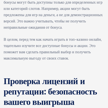
бонусы могут быть доступны только для определенных игр
или категорий слотов. Например, акции могут быть
предложены для игр на деньги, а не для демонстрационных
версий. Это важно учитывать, чтобы не получить
неправильные ожидания от бонуса.
В целом, перед тем как начать играть в топ-казино онлайн,
тщательно изучите все доступные бонусы и акции. Это
поможет вам сделать правильный выбор и получить
максимальную выгоду от своих ставок.
Проверка лицензий и
репутации: безопасность
вашего выигрыша