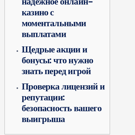
надежное онлайн-
казино с
моментальными
выплатами
Щедрые акции и
бонусы: что нужно
знать перед игрой
Проверка лицензий и
репутации:
безопасность вашего
выигрыша