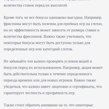
количества ставок перед их выплатой.
Кроме того, не все бонусы одинаково выгодны. Например,
фриспины могут быть полезны для пробных игр на слотах,
но их эффективность может зависеть от размера ставки и
количества фриспинов. Важно также учитывать, что
некоторые бонусы могут быть доступны только для
определенных игр или категорий слотов.
Не забывайте
топ казино
проверять условия акций и
бонусов перед их использованием. Например, акция может
быть действительна только в течение определенного
периода времени или для новых игроков. Важно также
убедиться, что казино имеет лицензию и сертификаты, что
гарантирует честность и прозрачность игр.
Также стоит обратить внимание на то, что некоторые