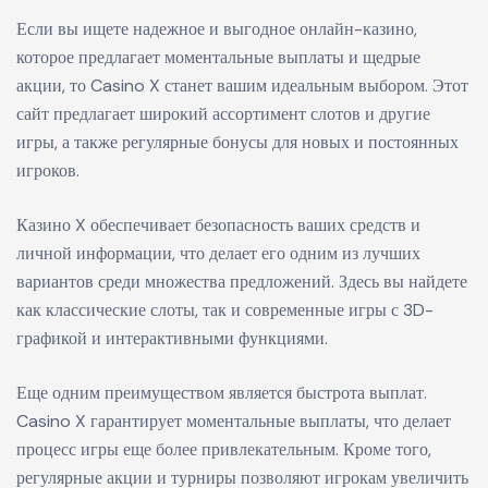
Если вы ищете надежное и выгодное онлайн-казино,
которое предлагает моментальные выплаты и щедрые
акции, то Casino X станет вашим идеальным выбором. Этот
сайт предлагает широкий ассортимент слотов и другие
игры, а также регулярные бонусы для новых и постоянных
игроков.
Казино X обеспечивает безопасность ваших средств и
личной информации, что делает его одним из лучших
вариантов среди множества предложений. Здесь вы найдете
как классические слоты, так и современные игры с 3D-
графикой и интерактивными функциями.
Еще одним преимуществом является быстрота выплат.
Casino X гарантирует моментальные выплаты, что делает
процесс игры еще более привлекательным. Кроме того,
регулярные акции и турниры позволяют игрокам увеличить