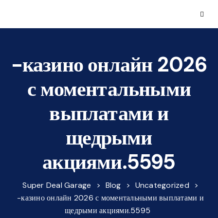
-казино онлайн 2026
с моментальными
выплатами и
щедрыми
акциями.5595
Super Deal Garage
>
Blog
>
Uncategorized
>
-казино онлайн 2026 с моментальными выплатами и
щедрыми акциями.5595