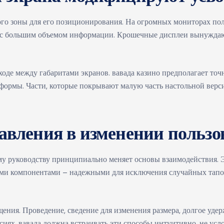
ого зоны для его позиционирования. На огромных мониторах пол
 с большим объемом информации. Крошечные дисплеи вынуждают
оде между габаритами экранов. вавада казино предполагает точ
формы. Части, которые покрывают малую часть настольной верси
вления в изменении пользо
у руководству принципиально меняет основы взаимодействия.
ми компонентами – надежными для исключения случайных тапов
ия. Проведение, сведение для изменения размера, долгое удер
ях. вавада должна встраивать эти способы интуитивно, не усло