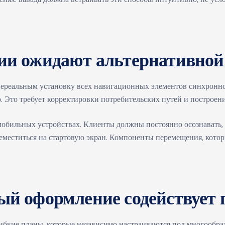
ии ожидают альтернативной
 нереальным установку всех навигационных элементов синхронн
 Это требует корректировки потребительских путей и построе
обильных устройствах. Клиенты должны постоянно осознавать, г
еместиться на стартовую экран. Компоненты перемещения, кото
й оформление содействует 
ибкие планы, которые независимо настраиваются под многообр