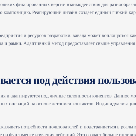
льких фиксированных версий взаимодействия для разнообразны
ю композицию. Реагирующий дизайн создает единый гибкий карк
редприятия и ресурсов разработки. вавада может воплощаться к
ва и рамки. Адаптивный метод предоставляет свыше управления 
вается под действия пользов
я и адаптируются под личные склонности клиентов. Данное м
ных операций на основе летописи контактов. Индивидуализаци
казывать потребности пользователей и подстраиваться в реальн
 на фундаменте изучения действий. Это создает больше индив