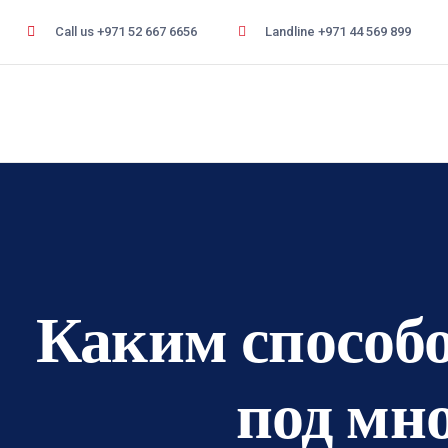
Call us +971 52 667 6656
Landline +971 44 569 899
Каким способ
под мн