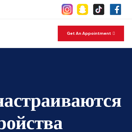
Get An Appointment
настраиваются
ройства