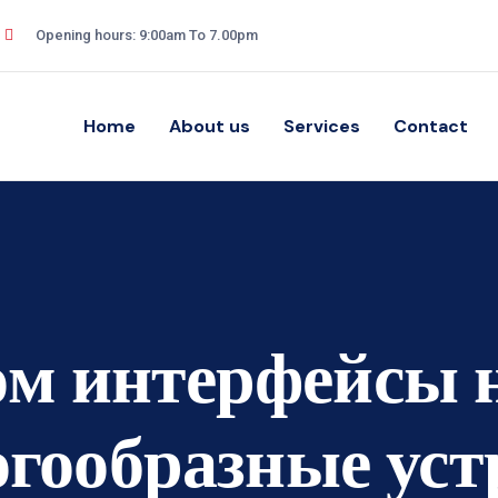
Opening hours: 9:00am To 7.00pm
Home
About us
Services
Contact
ом интерфейсы 
огообразные уст