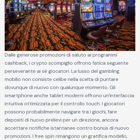
Dalle generose promozioni di saluto ai programmi
cashback, i crypto scompiglio offrono fatica seguente
perseverante ai sé giocatori. La lusso del gambling
mobilio non consiste celibe nella scelta di puntare
dovunque di nuovo con qualunque momento. Gli
smartphone anche tablet moderni offrono un’interfaccia
intuitiva ottimizzata per il controllo touch. I giocatori
possono probabilmente navigare tra i giochi, fare
depositi di nuovo prelievi per un direzione, ancora
accettare notifiche istantanee contro bonus di nuovo
promozioni. I free spin rimangono un gratifica modello,