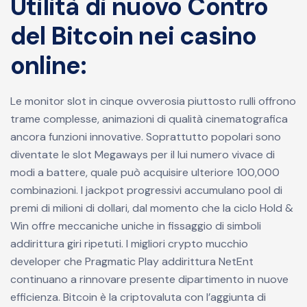
Utilità di nuovo Contro
del Bitcoin nei casino
online:
Le monitor slot in cinque ovverosia piuttosto rulli offrono
trame complesse, animazioni di qualità cinematografica
ancora funzioni innovative. Soprattutto popolari sono
diventate le slot Megaways per il lui numero vivace di
modi a battere, quale può acquisire ulteriore 100,000
combinazioni. I jackpot progressivi accumulano pool di
premi di milioni di dollari, dal momento che la ciclo Hold &
Win offre meccaniche uniche in fissaggio di simboli
addirittura giri ripetuti. I migliori crypto mucchio
developer che Pragmatic Play addirittura NetEnt
continuano a rinnovare presente dipartimento in nuove
efficienza. Bitcoin è la criptovaluta con l’aggiunta di