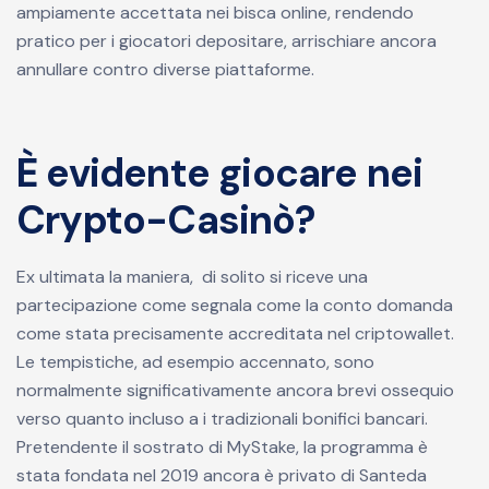
ampiamente accettata nei bisca online, rendendo
pratico per i giocatori depositare, arrischiare ancora
annullare contro diverse piattaforme.
È evidente giocare nei
Crypto-Casinò?
Ex ultimata la maniera, di solito si riceve una
partecipazione come segnala come la conto domanda
come stata precisamente accreditata nel criptowallet.
Le tempistiche, ad esempio accennato, sono
normalmente significativamente ancora brevi ossequio
verso quanto incluso a i tradizionali bonifici bancari.
Pretendente il sostrato di MyStake, la programma è
stata fondata nel 2019 ancora è privato di Santeda