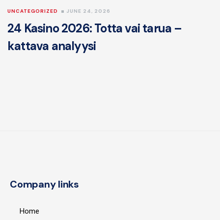
UNCATEGORIZED
JUNE 24, 2026
U
24 Kasino 2026: Totta vai tarua –
f
kattava analyysi
o
Company links
Home