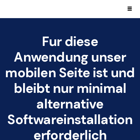
Fur diese
Anwendung unser
mobilen Seite ist und
bleibt nur minimal
alternative
Softwareinstallation
erforderlich