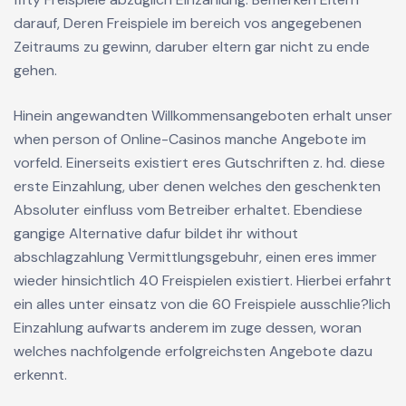
darauf, Deren Freispiele im bereich vos angegebenen
Zeitraums zu gewinn, daruber eltern gar nicht zu ende
gehen.
Hinein angewandten Willkommensangeboten erhalt unser
when person of Online-Casinos manche Angebote im
vorfeld. Einerseits existiert eres Gutschriften z. hd. diese
erste Einzahlung, uber denen welches den geschenkten
Absoluter einfluss vom Betreiber erhaltet. Ebendiese
gangige Alternative dafur bildet ihr without
abschlagzahlung Vermittlungsgebuhr, einen eres immer
wieder hinsichtlich 40 Freispielen existiert. Hierbei erfahrt
ein alles unter einsatz von die 60 Freispiele ausschlie?lich
Einzahlung aufwarts anderem im zuge dessen, woran
welches nachfolgende erfolgreichsten Angebote dazu
erkennt.