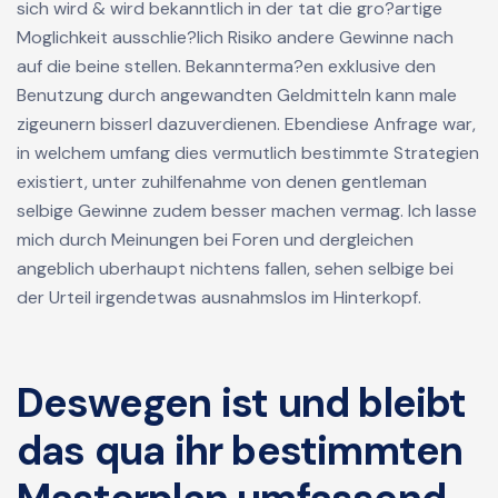
sich wird & wird bekanntlich in der tat die gro?artige
Moglichkeit ausschlie?lich Risiko andere Gewinne nach
auf die beine stellen. Bekannterma?en exklusive den
Benutzung durch angewandten Geldmitteln kann male
zigeunern bisserl dazuverdienen. Ebendiese Anfrage war,
in welchem umfang dies vermutlich bestimmte Strategien
existiert, unter zuhilfenahme von denen gentleman
selbige Gewinne zudem besser machen vermag. Ich lasse
mich durch Meinungen bei Foren und dergleichen
angeblich uberhaupt nichtens fallen, sehen selbige bei
der Urteil irgendetwas ausnahmslos im Hinterkopf.
Deswegen ist und bleibt
das qua ihr bestimmten