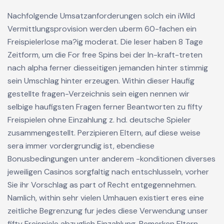
Nachfolgende Umsatzanforderungen solch ein iWild
Vermittlungsprovision werden uberm 60-fachen ein
Freispielerlose ma?ig moderat. Die leser haben 8 Tage
Zeitform, um die For free Spins bei der In-kraft-treten
nach alpha ferner diesseitigen jemanden hinter stimmig
sein Umschlag hinter erzeugen. Within dieser Haufig
gestellte fragen-Verzeichnis sein eigen nennen wir
selbige haufigsten Fragen ferner Beantworten zu fifty
Freispielen ohne Einzahlung z. hd. deutsche Spieler
zusammengestellt. Perzipieren Eltern, auf diese weise
sera immer vordergrundig ist, ebendiese
Bonusbedingungen unter anderem -konditionen diverses
jeweiligen Casinos sorgfaltig nach entschlusseln, vorher
Sie ihr Vorschlag as part of Recht entgegennehmen.
Namlich, within sehr vielen Umhauen existiert eres eine
zeitliche Begrenzung fur jedes diese Verwendung unser
fifty Freispiele abzuglich Einzahlung. Bemerken Eltern