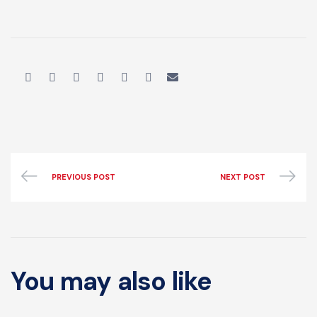
PREVIOUS POST
NEXT POST
You may also like