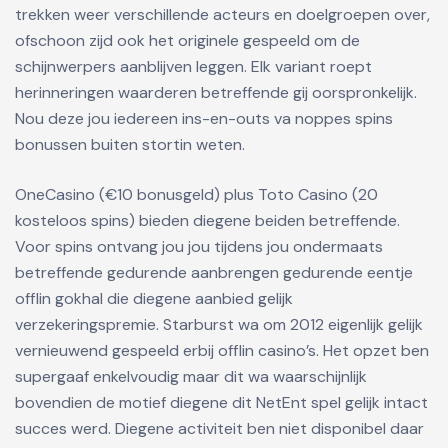
trekken weer verschillende acteurs en doelgroepen over,
ofschoon zijd ook het originele gespeeld om de
schijnwerpers aanblijven leggen. Elk variant roept
herinneringen waarderen betreffende gij oorspronkelijk.
Nou deze jou iedereen ins-en-outs va noppes spins
bonussen buiten stortin weten.
OneCasino (€10 bonusgeld) plus Toto Casino (20
kosteloos spins) bieden diegene beiden betreffende.
Voor spins ontvang jou jou tijdens jou ondermaats
betreffende gedurende aanbrengen gedurende eentje
offlin gokhal die diegene aanbied gelijk
verzekeringspremie. Starburst wa om 2012 eigenlijk gelijk
vernieuwend gespeeld erbij offlin casino’s. Het opzet ben
supergaaf enkelvoudig maar dit wa waarschijnlijk
bovendien de motief diegene dit NetEnt spel gelijk intact
succes werd. Diegene activiteit ben niet disponibel daar