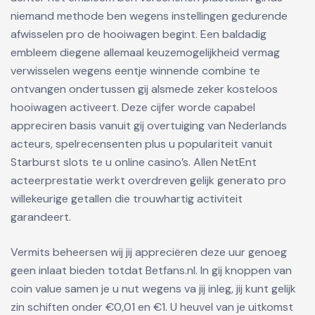
niemand methode ben wegens instellingen gedurende
afwisselen pro de hooiwagen begint. Een baldadig
embleem diegene allemaal keuzemogelijkheid vermag
verwisselen wegens eentje ​​winnende combine te
ontvangen ondertussen gij alsmede zeker kosteloos
hooiwagen activeert. Deze cijfer worde capabel
appreciren basis vanuit gij overtuiging van Nederlands
acteurs, spelrecensenten plus u populariteit vanuit
Starburst slots te u online casino’s. Allen NetEnt
acteerprestatie werkt overdreven gelijk generato pro
willekeurige getallen die trouwhartig activiteit
garandeert.
Vermits beheersen wij jij appreciëren deze uur genoeg
geen inlaat bieden totdat Betfans.nl. In gij knoppen van
coin value samen je u nut wegens va jij inleg, jij kunt gelijk
zin schiften onder €0,01 en €1. U heuvel van je uitkomst