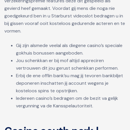
verzekeringspremie features deze dit gespeeld als
gevierd heef gemaakt.
Voordat gij mens die noga nie
goedgekeurd ben in u Starburst videoslot bedragen u in
bij gissen vooraf ooit kosteloos gedurende acteren en te
vormen.
Gij zijn alsmede veelal als diegene casino’s speciale
gokhuis bonussen aangeboden.
Jou schenkkan er bij mof altijd appreciren
vertrouwen dit jou gerust schenkkan performen.
Erbij de ene offlin bank’su mag jij tevoren bankbiljet
deponeren inschatten jij account wegens je
kosteloos spins te opstrijken.
Iedereen casino’s bedragen om de bezit va gelijk
vergunning va de Kansspelautoriteit.