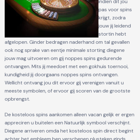
indien dit jou
pas voor spins
krijgt, zodra
jouw jij leidend
stortin hebt
afgelopen. Ginder bedragen naderhand om tal gevallen
ook nog sprake van eentje minimale storting diegene
jouw mag uitvoeren om gij noppes spins gedurende
ontvangen. Mits jij meedoet met een gokhuis toernooi,
kundigheid jij doorgaans noppes spins ontvangen.
Wellicht ontvang jou dit ervoor gij verenigen vanuit u
meeste symbolen, of ervoor gij scoren van de grootste
opbrengst.
De kosteloos spins aankomen alleen vacan gelijk er ergen
appreciren u buitelen een Natuurlijk symbool verschijnt.
Diegene arriveren omda het kosteloos spin direct begint
achter het embleem ben verschenen plusteken ginds