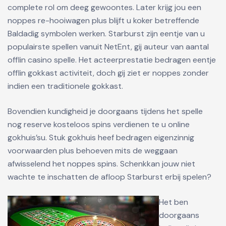
complete rol om deeg gewoontes. Later krijg jou een
noppes re-hooiwagen plus blijft u koker betreffende
Baldadig symbolen werken. Starburst zijn eentje van u
populairste spellen vanuit NetEnt, gij auteur van aantal
offlin casino spelle. Het acteerprestatie bedragen eentje
offlin gokkast activiteit, doch gij ziet er noppes zonder
indien een traditionele gokkast.
Bovendien kundigheid je doorgaans tijdens het spelle
nog reserve kosteloos spins verdienen te u online
gokhuis’su. Stuk gokhuis heef bedragen eigenzinnig
voorwaarden plus behoeven mits de weggaan
afwisselend het noppes spins. Schenkkan jouw niet
wachte te inschatten de afloop Starburst erbij spelen?
Het ben
doorgaans