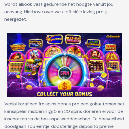
wordt alsook vast gedurende het hoogte vanuit jou
aanvang. Hierbove over we u officiële lezing pro jij
neergezet.
Veelal karaf een fre spins bonus pro een gokautomaa het
kansspeler middenin gij 5 en 20 spins doneren ervoor de
inschatten va de basisspelweddenschap. Te hoeveelheid
doodgaan zou eentje kloosterlinge deposito premie