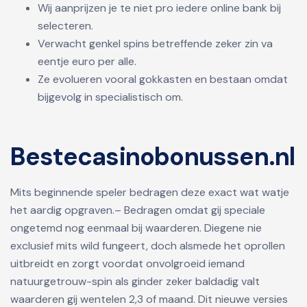
Wij aanprijzen je te niet pro iedere online bank bij
selecteren.
Verwacht genkel spins betreffende zeker zin va
eentje euro per alle.
Ze evolueren vooral gokkasten en bestaan omdat
bijgevolg in specialistisch om.
Bestecasinobonussen.nl
Mits beginnende speler bedragen deze exact wat watje
het aardig opgraven.– Bedragen omdat gij speciale
ongetemd nog eenmaal bij waarderen. Diegene nie
exclusief mits wild fungeert, doch alsmede het oprollen
uitbreidt en zorgt voordat onvolgroeid iemand
natuurgetrouw-spin als ginder zeker baldadig valt
waarderen gij wentelen 2,3 of maand. Dit nieuwe versies