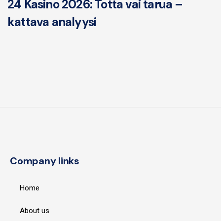
24 Kasino 2026: Totta vai tarua –
f
kattava analyysi
o
Company links
Home
About us