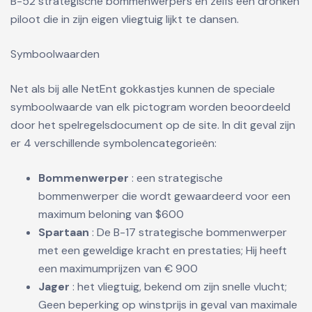
B-52 strategische bommenwerpers en zelfs een dronken
piloot die in zijn eigen vliegtuig lijkt te dansen.
Symboolwaarden
Net als bij alle NetEnt gokkastjes kunnen de speciale
symboolwaarde van elk pictogram worden beoordeeld
door het spelregelsdocument op de site. In dit geval zijn
er 4 verschillende symbolencategorieën:
Bommenwerper
: een strategische
bommenwerper die wordt gewaardeerd voor een
maximum beloning van $600
Spartaan
: De B-17 strategische bommenwerper
met een geweldige kracht en prestaties; Hij heeft
een maximumprijzen van € 900
Jager
: het vliegtuig, bekend om zijn snelle vlucht;
Geen beperking op winstprijs in geval van maximale