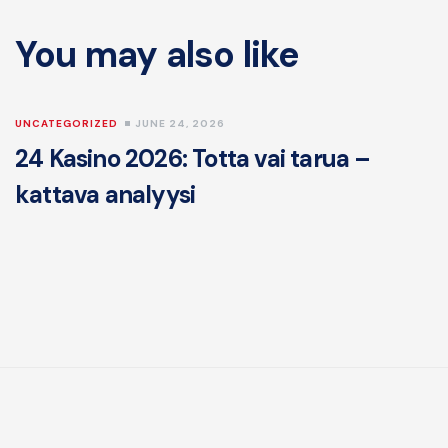
You may also like
UNCATEGORIZED
JUNE 24, 2026
U
24 Kasino 2026: Totta vai tarua –
f
kattava analyysi
o