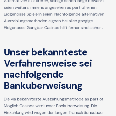
Alternativen existireren, selbige schon lange bewahrt
seien weiters immens angesehen as part of einen
Eidgenosse Spielern seien. Nachfolgende alternativen
Auszahlungsmethoden eignen bei allen gangige
Eidgenosse Gangbar Casinos hilft ferner sind sicher .
Unser bekannteste
Verfahrensweise sei
nachfolgende
Bankuberweisung
Die via bekannteste Auszahlungsmethode as part of
Moglich Casinos wird unser Bankuberweisung. Die
Einzahlung wird wegen der langen Transaktionsdauer