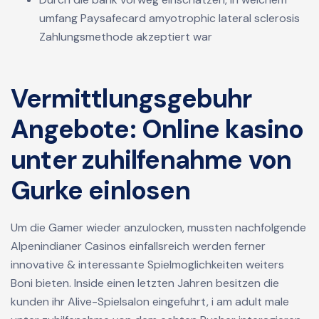
umfang Paysafecard amyotrophic lateral sclerosis
Zahlungsmethode akzeptiert war
Vermittlungsgebuhr
Angebote: Online kasino
unter zuhilfenahme von
Gurke einlosen
Um die Gamer wieder anzulocken, mussten nachfolgende
Alpenindianer Casinos einfallsreich werden ferner
innovative & interessante Spielmoglichkeiten weiters
Boni bieten. Inside einen letzten Jahren besitzen die
kunden ihr Alive-Spielsalon eingefuhrt, i am adult male