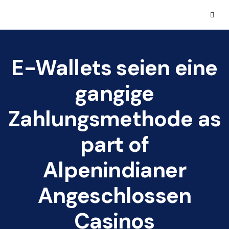
E-Wallets seien eine
gangige
Zahlungsmethode as
part of
Alpenindianer
Angeschlossen
Casinos