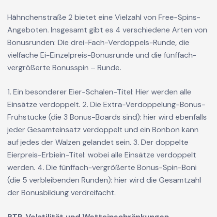
Hähnchenstraße 2 bietet eine Vielzahl von Free-Spins-
Angeboten. Insgesamt gibt es 4 verschiedene Arten von
Bonusrunden: Die drei-Fach-Verdoppels-Runde, die
vielfache Ei-Einzelpreis-Bonusrunde und die fünffach-
vergrößerte Bonusspin – Runde.
1. Ein besonderer Eier-Schalen-Titel: Hier werden alle
Einsätze verdoppelt. 2. Die Extra-Verdoppelung-Bonus-
Frühstücke (die 3 Bonus-Boards sind): hier wird ebenfalls
jeder Gesamteinsatz verdoppelt und ein Bonbon kann
auf jedes der Walzen gelandet sein. 3. Der doppelte
Eierpreis-Erbiein-Titel: wobei alle Einsätze verdoppelt
werden. 4. Die fünffach-vergrößerte Bonus-Spin-Boni
(die 5 verbleibenden Runden): hier wird die Gesamtzahl
der Bonusbildung verdreifacht.
RTP, Volatilität und Wetteinschränkungen