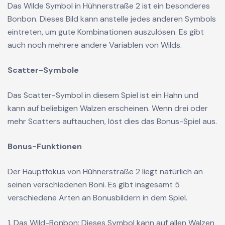
Das Wilde Symbol in Hühnerstraße 2 ist ein besonderes
Bonbon. Dieses Bild kann anstelle jedes anderen Symbols
eintreten, um gute Kombinationen auszulösen. Es gibt
auch noch mehrere andere Variablen von Wilds.
Scatter-Symbole
Das Scatter-Symbol in diesem Spiel ist ein Hahn und
kann auf beliebigen Walzen erscheinen. Wenn drei oder
mehr Scatters auftauchen, löst dies das Bonus-Spiel aus.
Bonus-Funktionen
Der Hauptfokus von Hühnerstraße 2 liegt natürlich an
seinen verschiedenen Boni. Es gibt insgesamt 5
verschiedene Arten an Bonusbildern in dem Spiel.
1. Das Wild-Bonbon: Dieses Symbol kann auf allen Walzen