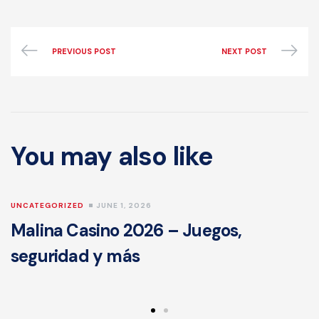
PREVIOUS POST
NEXT POST
You may also like
UNCATEGORIZED
JUNE 1, 2026
Malina Casino 2026 – Juegos,
seguridad y más