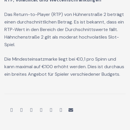
Das Return-to-Player (RTP) von Hühnerstraße 2 beträgt
einen durchschnittlichen Betrag. Es ist bekannt, dass ein
RTP-Wert in den Bereich der Durchschnittswerte fällt.
Hähnchenstraße 2 gilt als moderat hochvolatiles Slot-
Spiel.
Die Mindesteinsatzmarke liegt bei €0,1 pro Spinn und
kann maximal auf €100 erhöht werden. Dies ist durchaus
ein breites Angebot für Spieler verschiedener Budgets.