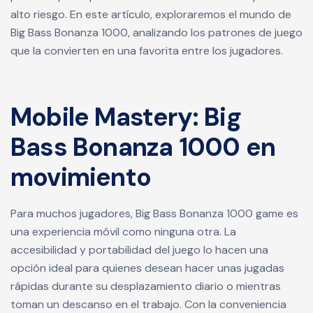
alto riesgo. En este artículo, exploraremos el mundo de
Big Bass Bonanza 1000, analizando los patrones de juego
que la convierten en una favorita entre los jugadores.
Mobile Mastery: Big
Bass Bonanza 1000 en
movimiento
Para muchos jugadores,
Big Bass Bonanza 1000 game
es
una experiencia móvil como ninguna otra. La
accesibilidad y portabilidad del juego lo hacen una
opción ideal para quienes desean hacer unas jugadas
rápidas durante su desplazamiento diario o mientras
toman un descanso en el trabajo. Con la conveniencia