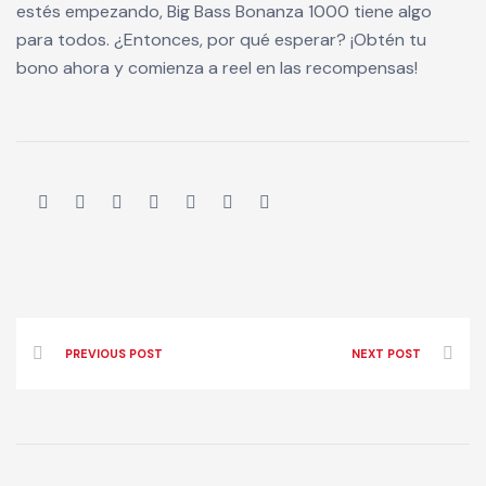
estés empezando, Big Bass Bonanza 1000 tiene algo
para todos. ¿Entonces, por qué esperar? ¡Obtén tu
bono ahora y comienza a reel en las recompensas!
PREVIOUS POST
NEXT POST