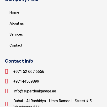
Home
About us
Services
Contact
Contact info
+971 52 667 6656
+97144569899
info@superdealgarage.ae
Dubai - Al Rashidya - Umm Ramool - Street # 5 -