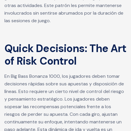
otras actividades. Este patrón les permite mantenerse
involucrados sin sentirse abrumados por la duración de
las sesiones de juego.
Quick Decisions: The Art
of Risk Control
En Big Bass Bonanza 1000, los jugadores deben tomar
decisiones rápidas sobre sus apuestas y disposición de
líneas. Esto requiere un cierto nivel de control del riesgo
y pensamiento estratégico. Los jugadores deben
sopesar las recompensas potenciales frente a los
riesgos de perder su apuesta. Con cada giro, ajustan
continuamente su enfoque, intentando mantenerse un
paso adelante. Esta dinámica de ida y vuelta es un