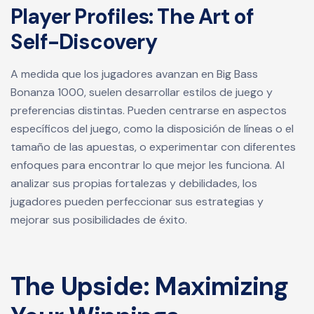
Player Profiles: The Art of
Self-Discovery
A medida que los jugadores avanzan en Big Bass
Bonanza 1000, suelen desarrollar estilos de juego y
preferencias distintas. Pueden centrarse en aspectos
específicos del juego, como la disposición de líneas o el
tamaño de las apuestas, o experimentar con diferentes
enfoques para encontrar lo que mejor les funciona. Al
analizar sus propias fortalezas y debilidades, los
jugadores pueden perfeccionar sus estrategias y
mejorar sus posibilidades de éxito.
The Upside: Maximizing