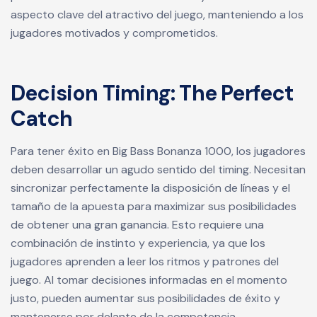
aspecto clave del atractivo del juego, manteniendo a los
jugadores motivados y comprometidos.
Decision Timing: The Perfect
Catch
Para tener éxito en Big Bass Bonanza 1000, los jugadores
deben desarrollar un agudo sentido del timing. Necesitan
sincronizar perfectamente la disposición de líneas y el
tamaño de la apuesta para maximizar sus posibilidades
de obtener una gran ganancia. Esto requiere una
combinación de instinto y experiencia, ya que los
jugadores aprenden a leer los ritmos y patrones del
juego. Al tomar decisiones informadas en el momento
justo, pueden aumentar sus posibilidades de éxito y
mantenerse por delante de la competencia.