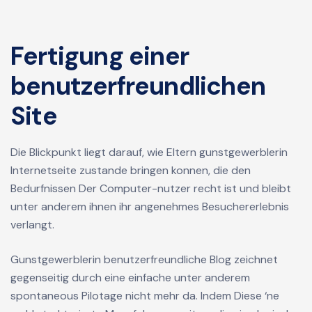
Fertigung einer
benutzerfreundlichen
Site
Die Blickpunkt liegt darauf, wie Eltern gunstgewerblerin
Internetseite zustande bringen konnen, die den
Bedurfnissen Der Computer-nutzer recht ist und bleibt
unter anderem ihnen ihr angenehmes Besuchererlebnis
verlangt.
Gunstgewerblerin benutzerfreundliche Blog zeichnet
gegenseitig durch eine einfache unter anderem
spontaneous Pilotage nicht mehr da. Indem Diese ‘ne