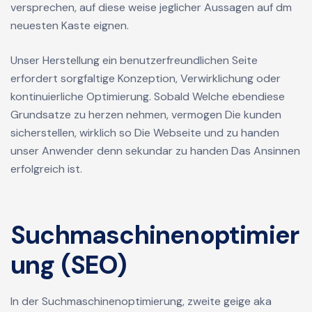
versprechen, auf diese weise jeglicher Aussagen auf dm
neuesten Kaste eignen.
Unser Herstellung ein benutzerfreundlichen Seite
erfordert sorgfaltige Konzeption, Verwirklichung oder
kontinuierliche Optimierung. Sobald Welche ebendiese
Grundsatze zu herzen nehmen, vermogen Die kunden
sicherstellen, wirklich so Die Webseite und zu handen
unser Anwender denn sekundar zu handen Das Ansinnen
erfolgreich ist.
Suchmaschinenoptimier
ung (SEO)
In der Suchmaschinenoptimierung, zweite geige aka