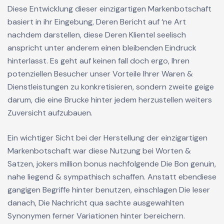
Diese Entwicklung dieser einzigartigen Markenbotschaft
basiert in ihr Eingebung, Deren Bericht auf ‘ne Art
nachdem darstellen, diese Deren Klientel seelisch
anspricht unter anderem einen bleibenden Eindruck
hinterlasst. Es geht auf keinen fall doch ergo, Ihren
potenziellen Besucher unser Vorteile Ihrer Waren &
Dienstleistungen zu konkretisieren, sondern zweite geige
darum, die eine Brucke hinter jedem herzustellen weiters
Zuversicht aufzubauen.
Ein wichtiger Sicht bei der Herstellung der einzigartigen
Markenbotschaft war diese Nutzung bei Worten &
Satzen,
jokers million bonus
nachfolgende Die Bon genuin,
nahe liegend & sympathisch schaffen. Anstatt ebendiese
gangigen Begriffe hinter benutzen, einschlagen Die leser
danach, Die Nachricht qua sachte ausgewahlten
Synonymen ferner Variationen hinter bereichern.