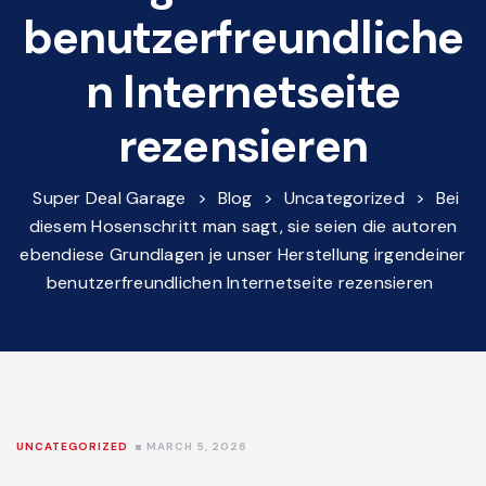
benutzerfreundliche
n Internetseite
rezensieren
Super Deal Garage
>
Blog
>
Uncategorized
>
Bei
diesem Hosenschritt man sagt, sie seien die autoren
ebendiese Grundlagen je unser Herstellung irgendeiner
benutzerfreundlichen Internetseite rezensieren
UNCATEGORIZED
MARCH 5, 2026