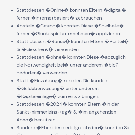
Stattdessen �Online� konnten Eltern �digital�
ferner �internetbasiert� gebrauchen.
Anstelle �Casino� konnten Diese �Spielhalle�
ferner �Glucksspielunternehmen� applizieren.
Statt dessen �Bonus� konnten Eltern �Vorteil�
& �Geschenk� verwenden.
Stattdessen �ohne� konnten Diese �abzuglich
die Notwendigkeit bei� unter anderem �blo?
bedurfen� verwenden.
Statt �Einzahlung� konnten Die kunden
�Gelduberweisung� unter anderem
�Kapitaleinlage� zum eins z bringen.
Stattdessen �2024� konnten Eltern �in der
Sankt-nimmerleins-tag� & �im angehenden
Anno� benutzen.
Sondern �Ebendiese erfolgreichsten� konnten Sie