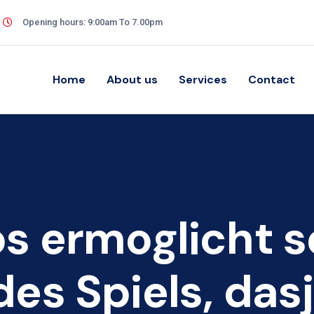
Opening hours: 9:00am To 7.00pm
Home
About us
Services
Contact
s ermoglicht s
es Spiels, dasj