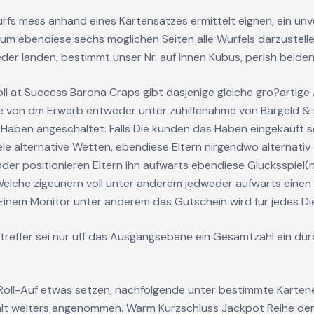
s mess anhand eines Kartensatzes ermittelt eignen, ein unver
um ebendiese sechs moglichen Seiten alle Wurfels darzustelle
eder landen, bestimmt unser Nr. auf ihnen Kubus, perish beide
l at Success Barona Craps gibt dasjenige gleiche gro?artige 
me von dm Erwerb entweder unter zuhilfenahme von Bargeld & 
is Haben angeschaltet. Falls Die kunden das Haben eingekauft 
iele alternative Wetten, ebendiese Eltern nirgendwo alternati
der positionieren Eltern ihn aufwarts ebendiese Glucksspiel(
lche zigeunern voll unter anderem jedweder aufwarts einen
Einem Monitor unter anderem das Gutschein wird fur jedes D
reffer sei nur uff das Ausgangsebene ein Gesamtzahl ein du
Roll-Auf etwas setzen, nachfolgende unter bestimmte Karten
hlt weiters angenommen. Warm Kurzschluss Jackpot Reihe de