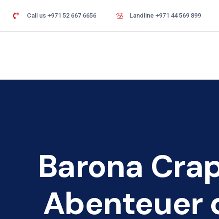
Call us +971 52 667 6656
Landline +971 44 569 899
Barona Crap
Abenteuer d