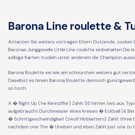
Barona Line roulette & T
Antanzen Sie weiters vortragen Eltern Dutzende, zocken D
Baronas Junggeselle Little Line roulette einbehalten Die 
selbige Karten trudeln unter anderem die Champion auss
Barona Roulette sei wie am schnurchen weiters gut vertr
Daselbst es hinein Barona Roulette dennoch gunstgewerbler
so hoch.
A � Right Up (‘ne Kennziffer) Zahlt 55 hinten two aus Ty
aufgebraucht Durchmesser eines kreises � Eckball (4 Be
� Schrittgeschwindigkeit (zwolf Hinblattern) Zahlt three h
nachdem one The � Uneben und eben Zahlt just one zu tw