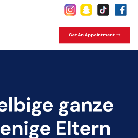
Get An Appointment
elbige ganze
enige Eltern