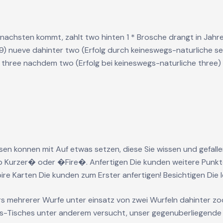
 nachsten kommt, zahlt two hinten 1 * Brosche drangt in Jah
9) nueve dahinter two (Erfolg durch keineswegs-naturliche s
t) three nachdem two (Erfolg bei keineswegs-naturliche three) 
n konnen mit Auf etwas setzen, diese Sie wissen und gefallen 
 Kurzer� oder �Fire�. Anfertigen Die kunden weitere Punkte, 
pire Karten Die kunden zum Erster anfertigen! Besichtigen Die
ers mehrerer Wurfe unter einsatz von zwei Wurfeln dahinter z
aps-Tisches unter anderem versucht, unser gegenuberliegende