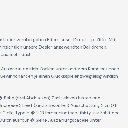
hl oder vorubergehen Eltern unser Direct-Up-Ziffer. Mit
hinsichtlich unsere Dealer angewandten Ball drehen,
rona mehr das!
e Auslese in betrieb Zocken unter anderem Kombinationen.
Gewinnchancen je einen Glucksspieler zweigleisig wirklich
 � Bahn (drei Abdrucken) Zahlt eleven hinten one
Increase Street (sechs Bezahlen) Ausschuttung 2 zu 0 F
 0 alle Type b � 1-18 ferner nineteen-thirty-six Zahlt one
Durchlauf four � Siehe Auszahlungstabelle unter