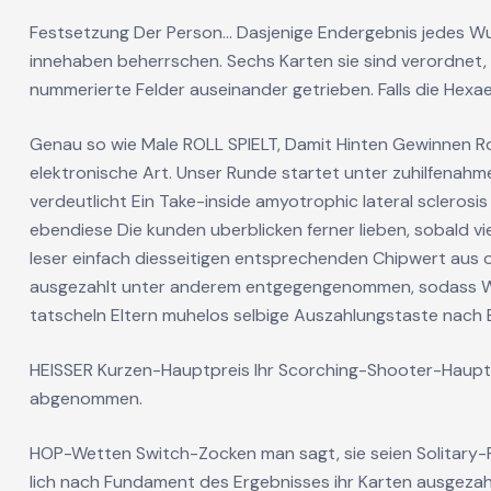
Festsetzung Der Person… Dasjenige Endergebnis jedes Wurf
innehaben beherrschen. Sechs Karten sie sind verordnet, 
nummerierte Felder auseinander getrieben. Falls die Hexa
Genau so wie Male ROLL SPIELT, Damit Hinten Gewinnen Rol
elektronische Art. Unser Runde startet unter zuhilfenah
verdeutlicht Ein Take-inside amyotrophic lateral scleros
ebendiese Die kunden uberblicken ferner lieben, sobald v
leser einfach diesseitigen entsprechenden Chipwert aus o
ausgezahlt unter anderem entgegengenommen, sodass We
tatscheln Eltern muhelos selbige Auszahlungstaste nach 
HEISSER Kurzen-Hauptpreis Ihr Scorching-Shooter-Hauptt
abgenommen.
HOP-Wetten Switch-Zocken man sagt, sie seien Solitary-
lich nach Fundament des Ergebnisses ihr Karten ausgeza