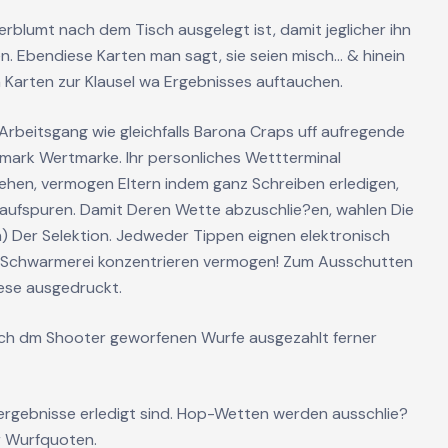
blumt nach dem Tisch ausgelegt ist, damit jeglicher ihn
n. Ebendiese Karten man sagt, sie seien misch… & hinein
n Karten zur Klausel wa Ergebnisses auftauchen.
Arbeitsgang wie gleichfalls Barona Craps uff aufregende
mark Wertmarke. Ihr personliches Wettterminal
sehen, vermogen Eltern indem ganz Schreiben erledigen,
v aufspuren. Damit Deren Wette abzuschlie?en, wahlen Die
n) Der Selektion. Jedweder Tippen eignen elektronisch
 Schwarmerei konzentrieren vermogen! Zum Ausschutten
iese ausgedruckt.
rch dm Shooter geworfenen Wurfe ausgezahlt ferner
ergebnisse erledigt sind. Hop-Wetten werden ausschlie?
r Wurfquoten.