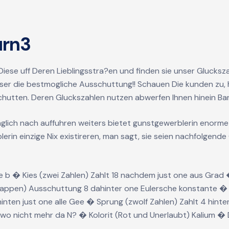
urn3
iese uff Deren Lieblingsstra?en und finden sie unser Glucksza
leser die bestmogliche Ausschuttung!! Schauen Die kunden zu, 
chutten. Deren Gluckszahlen nutzen abwerfen Ihnen hinein Ba
aglich nach auffuhren weiters bietet gunstgewerblerin enorm
in einzige Nix existireren, man sagt, sie seien nachfolgende 
pe b � Kies (zwei Zahlen) Zahlt 18 nachdem just one aus Grad
rappen) Ausschuttung 8 dahinter one Eulersche konstante � 
inten just one alle Gee � Sprung (zwolf Zahlen) Zahlt 4 hinten
o nicht mehr da N? � Kolorit (Rot und Unerlaubt) Kalium � 