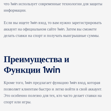
что 1win использует современные технологии для защиты
информации.
Если вы ищете 1win вход, то вам нужно зарегистрировать
аккаунт на официальном сайте 1win. Затем вы сможете
делать ставки на спорт и получать выигрышные суммы.
Преимущества и
Функции 1win
Кроме того, 1win предлагает функцию 1win вход, которая
позволяет клиентам быстро и легко войти в свой аккаунт.
Это особенно полезно для тех, кто часто делает ставки на
спорт или игры.