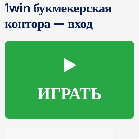
1win букмекерская
контора — вход
▶️
ИГРАТЬ