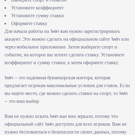
Установите коэффициент
Установите сумму ставки
Оформите ставку
Для начала работы на 1win вам нужно зарегистрировать
аккаунт. Это можно сделать на официальном сайте 1win или
через мобильное приложение. Затем выберите спорт и
событие, на которое вы хотите сделать ставку. Установите
коэффициент и сумму ставки, а затем оформите ставку.
1win – это надежная букмекерская контора, которая
предлагает игрокам максимальные условия для ставок. Если
вы ищете место, где можно сделать ставки на спорт, то 1win
– это ваш выбор.
Вам не нужно искать 1win
ван вин
зеркало, потому что
официальный сайт 1win доступен для всех игроков. Вам не
нужно беспокоиться о безопасности своих данных, потому