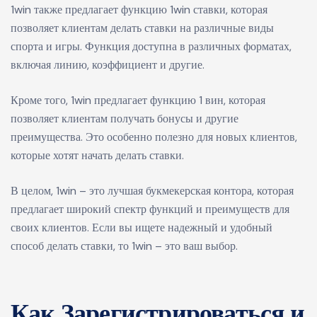
1win также предлагает функцию 1win ставки, которая
позволяет клиентам делать ставки на различные виды
спорта и игры. Функция доступна в различных форматах,
включая линию, коэффициент и другие.
Кроме того, 1win предлагает функцию 1 вин, которая
позволяет клиентам получать бонусы и другие
преимущества. Это особенно полезно для новых клиентов,
которые хотят начать делать ставки.
В целом, 1win – это лучшая букмекерская контора, которая
предлагает широкий спектр функций и преимуществ для
своих клиентов. Если вы ищете надежный и удобный
способ делать ставки, то 1win – это ваш выбор.
Как Зарегистрироваться и