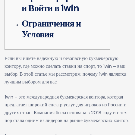
и Войти в 1win
Ограничения и
Условия
Если вы ищете надежную и безопасную букмекерскую
контору, где можно сделать ставки на спорт, то 1win – ваш
выбор. В этой статье мы рассмотрим, почему 1win является
лучшим выбором для вас.
1win – это международная букмекерская контора, которая
предлагает широкий спектр услуг для игроков из России и
других стран. Компания была основана в 2018 году и с тех
пор стала одним из лидеров на рынке букмекерских контор.