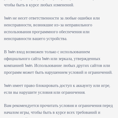
чтобы быть в курсе любых изменений.
1win не несет ответственности за любые ошибки или
неисправности, возникшие из-за неправильного
использования программного обеспечения или
неисправности вашего устройства.
В 1win вход возможен только с использованием
официального сайта 1win или зеркала, утвержденных
компанией 1win. Использование любых других сайтов или
программ может быть нарушением условий и ограничений.
1win имеет право блокировать доступ к аккаунту или игре,
если вы нарушите условия или ограничения.
Вам рекомендуется прочитать условия и ограничения перед
началом игры, чтобы быть в курсе всех требований и