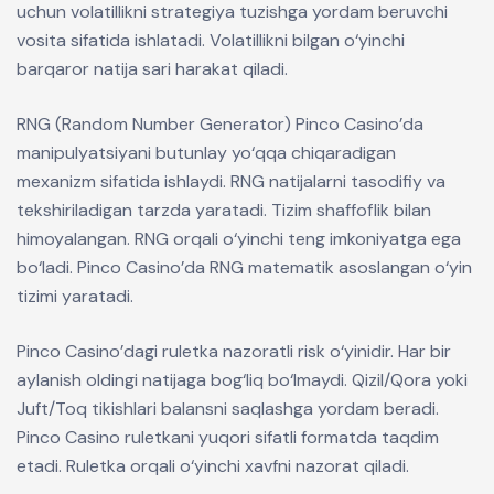
uchun volatillikni strategiya tuzishga yordam beruvchi
vosita sifatida ishlatadi. Volatillikni bilgan o‘yinchi
barqaror natija sari harakat qiladi.
RNG (Random Number Generator) Pinco Casino’da
manipulyatsiyani butunlay yo‘qqa chiqaradigan
mexanizm sifatida ishlaydi. RNG natijalarni tasodifiy va
tekshiriladigan tarzda yaratadi. Tizim shaffoflik bilan
himoyalangan. RNG orqali o‘yinchi teng imkoniyatga ega
bo‘ladi. Pinco Casino’da RNG matematik asoslangan o‘yin
tizimi yaratadi.
Pinco Casino’dagi ruletka nazoratli risk o‘yinidir. Har bir
aylanish oldingi natijaga bog‘liq bo‘lmaydi. Qizil/Qora yoki
Juft/Toq tikishlari balansni saqlashga yordam beradi.
Pinco Casino ruletkani yuqori sifatli formatda taqdim
etadi. Ruletka orqali o‘yinchi xavfni nazorat qiladi.