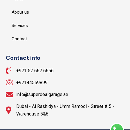
About us
Services
Contact
Contact info
+971 52 667 6656
+97144569899
info@superdealgarage.ae
Dubai - Al Rashidya - Umm Ramool - Street # 5 -
Warehouse 5&6