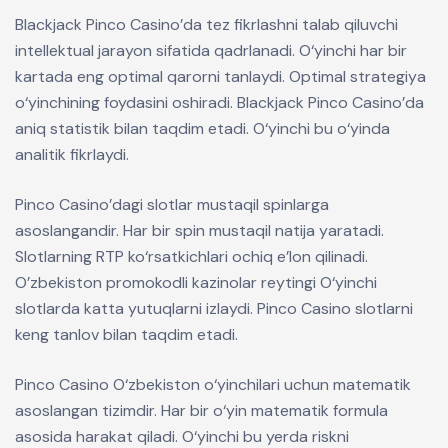
Blackjack Pinco Casino’da tez fikrlashni talab qiluvchi
intellektual jarayon sifatida qadrlanadi. O‘yinchi har bir
kartada eng optimal qarorni tanlaydi. Optimal strategiya
o‘yinchining foydasini oshiradi. Blackjack Pinco Casino’da
aniq statistik bilan taqdim etadi. O‘yinchi bu o‘yinda
analitik fikrlaydi.
Pinco Casino’dagi slotlar mustaqil spinlarga
asoslangandir. Har bir spin mustaqil natija yaratadi.
Slotlarning RTP ko‘rsatkichlari ochiq e’lon qilinadi.
O’zbekiston promokodli kazinolar reytingi
O‘yinchi
slotlarda katta yutuqlarni izlaydi. Pinco Casino slotlarni
keng tanlov bilan taqdim etadi.
Pinco Casino O‘zbekiston o‘yinchilari uchun matematik
asoslangan tizimdir. Har bir o‘yin matematik formula
asosida harakat qiladi. O‘yinchi bu yerda riskni