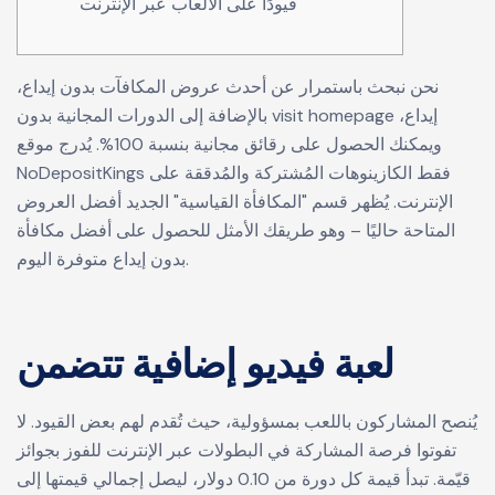
قيودًا على الألعاب عبر الإنترنت
نحن نبحث باستمرار عن أحدث عروض المكافآت بدون إيداع،
إيداع،
visit homepage
بالإضافة إلى الدورات المجانية بدون
ويمكنك الحصول على رقائق مجانية بنسبة 100%. يُدرج موقع
NoDepositKings فقط الكازينوهات المُشتركة والمُدققة على
الإنترنت.
يُظهر قسم "المكافأة القياسية" الجديد أفضل العروض
المتاحة حاليًا – وهو طريقك الأمثل للحصول على أفضل مكافأة
بدون إيداع متوفرة اليوم.
لعبة فيديو إضافية تتضمن
يُنصح المشاركون باللعب بمسؤولية، حيث تُقدم لهم بعض القيود. لا
تفوتوا فرصة المشاركة في البطولات عبر الإنترنت للفوز بجوائز
قيّمة. تبدأ قيمة كل دورة من 0.10 دولار، ليصل إجمالي قيمتها إلى