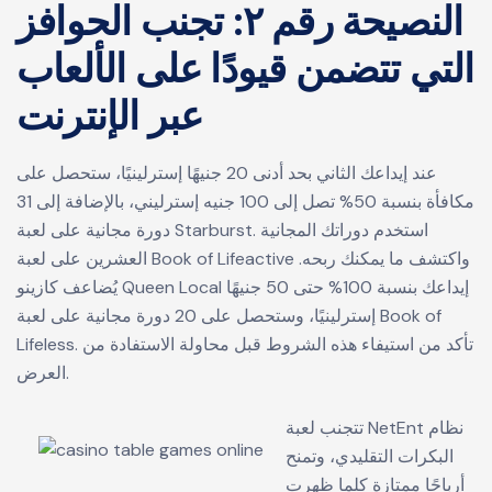
النصيحة رقم ٢: تجنب الحوافز
التي تتضمن قيودًا على الألعاب
عبر الإنترنت
عند إيداعك الثاني بحد أدنى 20 جنيهًا إسترلينيًا، ستحصل على
مكافأة بنسبة 50% تصل إلى 100 جنيه إسترليني، بالإضافة إلى 31
دورة مجانية على لعبة Starburst. استخدم دوراتك المجانية
العشرين على لعبة Book of Lifeactive واكتشف ما يمكنك ربحه.
يُضاعف كازينو Queen Local إيداعك بنسبة 100% حتى 50 جنيهًا
إسترلينيًا، وستحصل على 20 دورة مجانية على لعبة Book of
Lifeless. تأكد من استيفاء هذه الشروط قبل محاولة الاستفادة من
العرض.
تتجنب لعبة NetEnt نظام
البكرات التقليدي، وتمنح
أرباحًا ممتازة كلما ظهرت