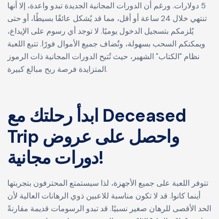
5 دولارات. ورغم أن الدورات المجانية الجديدة تبدو واعدة، إلا أنها
تنتهي خلال 24 ساعة أو أقل، مما قد يُشكل عائقًا بسيطًا، أو حتى
يُلزمكم بتسجيل الدخول يوميًا. لا توجد أي رسوم على الإيداع،
ويمكنكم السحب بسهولة، وتُضاف جميع الأموال فورًا. تتبع اللعبة
نظام "الكتاب" الشهير، حيث تُتيح الدورات المجانية ذات الرموز
المتزايدة فرصة ربح مبالغ كبيرة.
ابدأ رحلتك مع Deceased
Trip واحصل على عروض
دورات مجانية!
تتوفر اللعبة على جميع الأجهزة، لذا سيستمتع المحترفون بتجربتها
أينما كانوا. قد لا تكون مناسبة للاعبين ذوي الرهانات العالية لأن
الحد الأقصى للرهان صغير نسبيًا. قد تبدو الرسومات قديمة مقارنةً