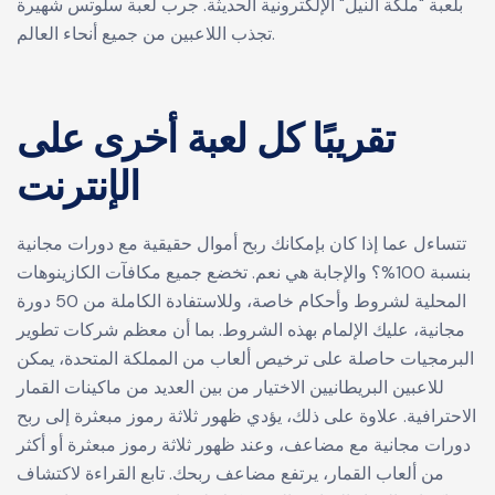
بلعبة "ملكة النيل" الإلكترونية الحديثة. جرب لعبة سلوتس شهيرة
تجذب اللاعبين من جميع أنحاء العالم.
تقريبًا كل لعبة أخرى على
الإنترنت
تتساءل عما إذا كان بإمكانك ربح أموال حقيقية مع دورات مجانية
بنسبة 100%؟ والإجابة هي نعم. تخضع جميع مكافآت الكازينوهات
المحلية لشروط وأحكام خاصة، وللاستفادة الكاملة من 50 دورة
مجانية، عليك الإلمام بهذه الشروط. بما أن معظم شركات تطوير
البرمجيات حاصلة على ترخيص ألعاب من المملكة المتحدة، يمكن
للاعبين البريطانيين الاختيار من بين العديد من ماكينات القمار
الاحترافية. علاوة على ذلك، يؤدي ظهور ثلاثة رموز مبعثرة إلى ربح
دورات مجانية مع مضاعف، وعند ظهور ثلاثة رموز مبعثرة أو أكثر
من ألعاب القمار، يرتفع مضاعف ربحك. تابع القراءة لاكتشاف