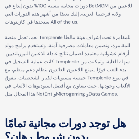
دورات مجانية بنسبة 100% بدون إيداع في BetMGM للاعبين من
ولاية فرجينيا الغربية. إليك بعضًا من أشهر هذه الدورات التي
ستجدها في كازينوهات All of the us.
نعم، تعمل منصة Templenile للمقامرة تحت إشراف هيئة مالطا
للمقامرة، وتضمن معاملات مصرفية آمنة، وتستخدم برامج مولد
أرقام عشوائية معتمدة لضمان نتائج عادلة للاعبين النيوزيلنديين.
كانت عملية التسجيل في Templenile سهلة للغاية، وتمكنت من
بدء اللعب فورًا. يتمتع اللاعبون العائدون بنظام دعم منظم، مع
خمسة مستويات لكبار الشخصيات. تتفوق Templenile في تنوع
الألعاب وجودتها، حيث تتعاون مع أفضل استوديوهات الألعاب في
هذا المجال مثل NetEnt وMicrogaming وData Games.
هل توجد دورات مجانية تمامًا
بدون شروط رهان؟