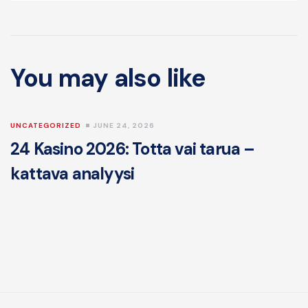
You may also like
UNCATEGORIZED
JUNE 24, 2026
U
24 Kasino 2026: Totta vai tarua –
f
kattava analyysi
o