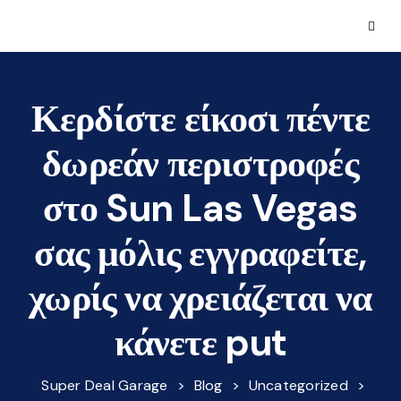
Κερδίστε είκοσι πέντε
δωρεάν περιστροφές
στο Sun Las Vegas
σας μόλις εγγραφείτε,
χωρίς να χρειάζεται να
κάνετε put
Super Deal Garage
>
Blog
>
Uncategorized
>