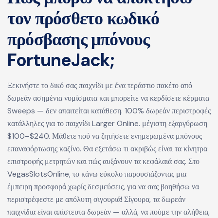
τον πρόσθετο κωδικό
πρόσβασης μπόνους
FortuneJack;
Ξεκινήστε το δικό σας παιχνίδι με ένα τεράστιο πακέτο από
δωρεάν ασημένια νομίσματα και μπορείτε να κερδίσετε κέρματα
Sweeps — δεν απαιτείται κατάθεση. 100% δωρεάν περιστροφές
κατάλληλες για το παιχνίδι Larger Online. μέγιστη εξαργύρωση
$100–$240. Μάθετε πού να ζητήσετε ενημερωμένα μπόνους
επαναφόρτωσης καζίνο. Θα εξετάσω τι ακριβώς είναι τα κίνητρα
επιστροφής μετρητών και πώς αυξάνουν τα κεφάλαιά σας. Στο
VegasSlotsOnline, το κάνω εύκολο παρουσιάζοντας μια
έμπειρη προσφορά χωρίς δεσμεύσεις, για να σας βοηθήσω να
περιστρέφεστε με απόλυτη σιγουριά! Σίγουρα, τα δωρεάν
παιχνίδια είναι απίστευτα δωρεάν — αλλά, να πούμε την αλήθεια,