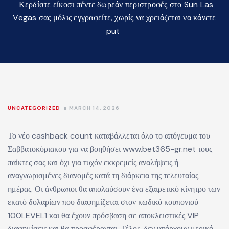
Κερδίστε είκοσι πέντε δωρεάν περιστροφές στο Sun Las
Vegas σας μόλις εγγραφείτε, χωρίς να χρειάζεται να κάνετε
put
UNCATEGORIZED
MARCH 14, 2026
Το νέο cashback count καταβάλλεται όλο το απόγευμα του
Σαββατοκύριακου για να βοηθήσει
www.bet365-gr.net
τους
παίκτες σας και όχι για τυχόν εκκρεμείς αναλήψεις ή
αναγνωρισμένες διανομές κατά τη διάρκεια της τελευταίας
ημέρας. Οι άνθρωποι θα απολαύσουν ένα εξαιρετικό κίνητρο των
εκατό δολαρίων που διαφημίζεται στον κωδικό κουπονιού
100LEVEL1 και θα έχουν πρόσβαση σε αποκλειστικές VIP
διαφημίσεις και θα προσφέρονται.
Τέλος, δεν υπάρχουν μερικά