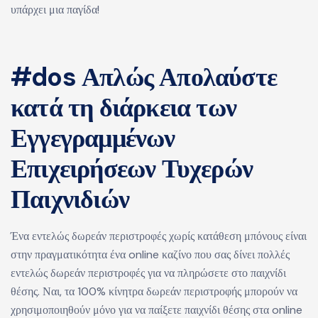
υπάρχει μια παγίδα!
#dos Απλώς Απολαύστε
κατά τη διάρκεια των
Εγγεγραμμένων
Επιχειρήσεων Τυχερών
Παιχνιδιών
Ένα εντελώς δωρεάν περιστροφές χωρίς κατάθεση μπόνους είναι
στην πραγματικότητα ένα online καζίνο που σας δίνει πολλές
εντελώς δωρεάν περιστροφές για να πληρώσετε στο παιχνίδι
θέσης. Ναι, τα 100% κίνητρα δωρεάν περιστροφής μπορούν να
χρησιμοποιηθούν μόνο για να παίξετε παιχνίδι θέσης στα online