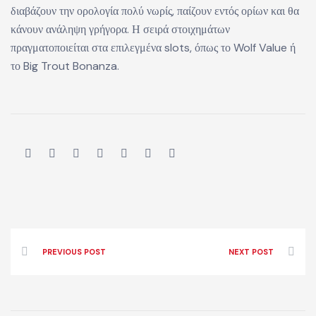
διαβάζουν την ορολογία πολύ νωρίς, παίζουν εντός ορίων και θα
κάνουν ανάληψη γρήγορα. Η σειρά στοιχημάτων
πραγματοποιείται στα επιλεγμένα slots, όπως το Wolf Value ή
το Big Trout Bonanza.
PREVIOUS POST
NEXT POST