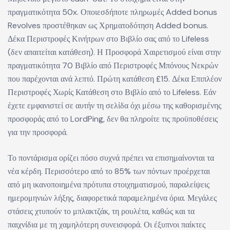
πραγματικότητα 50x. Οποιεσδήποτε πληρωμές Added bonus
Revolves προστέθηκαν ως Χρηματοδότηση Added bonus.
Δέκα Περιστροφές Κινήτρων στο Βιβλίο σας από το Lifeless
(δεν απαιτείται κατάθεση). Η Προσφορά Χαιρετισμού είναι στην
πραγματικότητα 70 Βιβλίο από Περιστροφές Μπόνους Νεκρών
που παρέχονται ανά λεπτό. Πρώτη κατάθεση £15. Δέκα Επιπλέον
Περιστροφές Χωρίς Κατάθεση στο Βιβλίο από το Lifeless. Εάν
έχετε εμφανιστεί σε αυτήν τη σελίδα όχι μέσω της καθορισμένης
προσφοράς από το LordPing, δεν θα πληροίτε τις προϋποθέσεις
για την προσφορά.
Το ποντάρισμα ορίζει πόσο συχνά πρέπει να επισημαίνονται τα
νέα κέρδη. Περισσότερο από το 85% των πόντων προέρχεται
από μη ικανοποιημένα πρότυπα στοιχηματισμού, παραλείψεις
ημερομηνιών λήξης, διαφορετικά παραμελημένα όρια. Μεγάλες
στάσεις χτυπούν το μπλακτζάκ, τη ρουλέτα, καθώς και τα
παιχνίδια με τη χαμηλότερη συνεισφορά. Οι έξυπνοι παίκτες